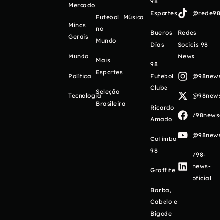
98
Mercado
Esportes
@rede98o
Futebol
Música
Minas
no
Buenos
Redes
Gerais
Mundo
Días
Sociais 98
Mundo
News
Mais
98
Esportes
Política
Futebol
@98newso
Clube
Seleção
Tecnologia
@98newso
Brasileira
Ricardo
/98newso
Amado
@98newso
Catimba
98
/98-
news-
Graffite
oficial
Barba,
Cabelo e
Bigode