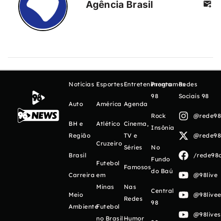
Agência Brasil
Notícias
Esportes
Entretenimento
Programas
Redes
98
Sociais 98
Auto
América
Agenda
Rock
@rede98o
BH e
Atlético
Cinema,
Insônia
Região
TV e
@rede98o
Cruzeiro
Séries
No
Brasil
/rede98o
Fundo
Futebol
Famosos
do Baú
Carreira
em
@98live
Minas
Nas
Central
Meio
@98livee
Redes
98
Ambiente
Futebol
@98live
no Brasil
Humor