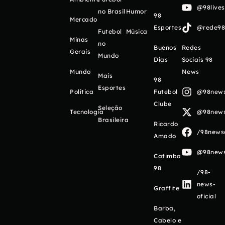
@98live
no Brasil
Humor
98
Mercado
Esportes
@rede98o
Futebol
Música
Minas
no
Buenos
Redes
Gerais
Mundo
Días
Sociais 98
Mundo
News
Mais
98
Esportes
Política
Futebol
@98newso
Clube
Seleção
Tecnologia
@98newso
Brasileira
Ricardo
/98newso
Amado
@98newso
Catimba
98
/98-
news-
Graffite
oficial
Barba,
Cabelo e