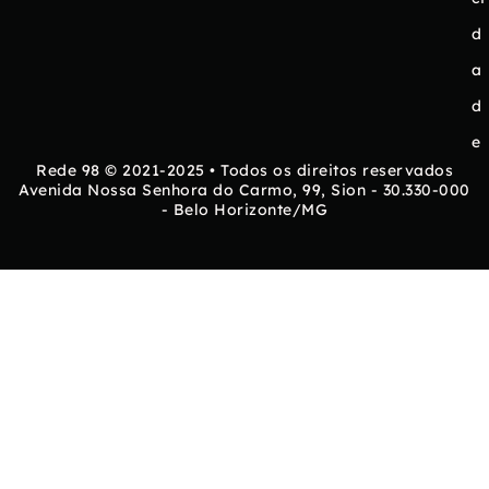
d
a
d
e
Rede 98 © 2021-2025 • Todos os direitos reservados
Avenida Nossa Senhora do Carmo, 99, Sion - 30.330-000
- Belo Horizonte/MG