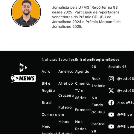
Jornalista pela UFMG. Repórter na 98
desde 2025. Participou de reportagens
vencedoras do Prêmio CDL/BH de
Jornalismo 2024 e Prêmio Mercantil de
Jornalismo 2025.
Notícias
Esportes
Entretenimento
Programas
Redes
98
Sociais 98
Auto
América
Agenda
Rock
@rede98o
BH e
Atlético
Cinema,
Insônia
Região
TV e
@rede98o
Cruzeiro
Séries
No
Brasil
/rede98o
Fundo
Futebol
Famosos
do Baú
Carreira
em
@98live
Minas
Nas
Central
Meio
@98livee
Redes
98
Ambiente
Futebol