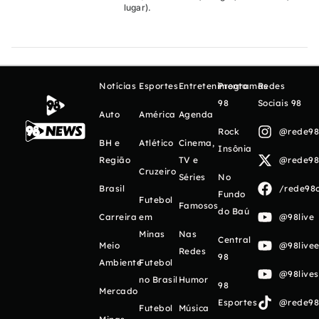
lugar).
Notícias
Esportes
Entretenimento
Programas
Redes
98
Sociais 98
Auto
América
Agenda
Rock
@rede98o
BH e
Atlético
Cinema,
Insônia
Região
TV e
@rede98o
Cruzeiro
Séries
No
Brasil
/rede98o
Fundo
Futebol
Famosos
do Baú
Carreira
em
@98live
Minas
Nas
Central
Meio
@98livee
Redes
98
Ambiente
Futebol
@98live
no Brasil
Humor
98
Mercado
Esportes
@rede98o
Futebol
Música