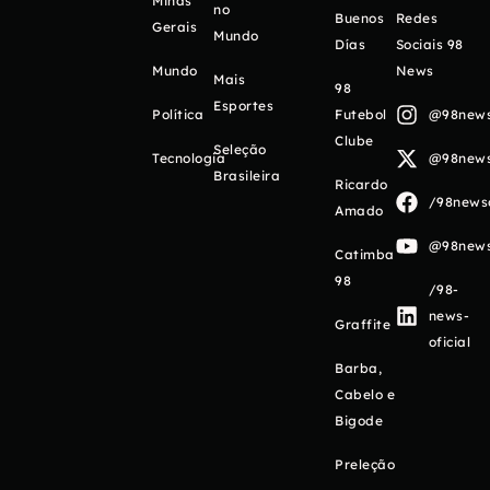
Minas
no
Buenos
Redes
Gerais
Mundo
Días
Sociais 98
Mundo
News
Mais
98
Esportes
Política
Futebol
@98newso
Clube
Seleção
Tecnologia
@98newso
Brasileira
Ricardo
/98newso
Amado
@98newso
Catimba
98
/98-
news-
Graffite
oficial
Barba,
Cabelo e
Bigode
Preleção