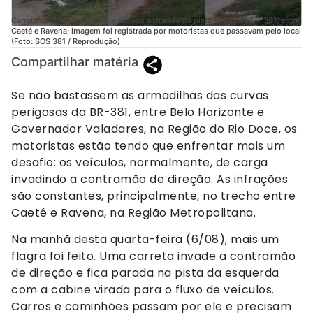
Carreta errou a sinalização e acabou entrando na pista errada na BR-381, entre
Caeté e Ravena; imagem foi registrada por motoristas que passavam pelo local
(Foto: SOS 381 / Reprodução)
Compartilhar matéria
Se não bastassem as armadilhas das curvas
perigosas da BR-381, entre Belo Horizonte e
Governador Valadares, na Região do Rio Doce, os
motoristas estão tendo que enfrentar mais um
desafio: os veículos, normalmente, de carga
invadindo a contramão de direção. As infrações
são constantes, principalmente, no trecho entre
Caeté e Ravena, na Região Metropolitana.
Na manhã desta quarta-feira (6/08), mais um
flagra foi feito. Uma carreta invade a contramão
de direção e fica parada na pista da esquerda
com a cabine virada para o fluxo de veículos.
Carros e caminhões passam por ele e precisam