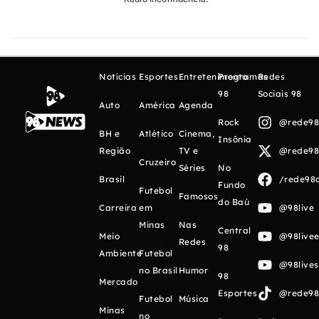
Notícias
Esportes
Entretenimento
Programas
Redes
98
Sociais 98
Auto
América
Agenda
Rock
@rede98o
BH e
Atlético
Cinema,
Insônia
Região
TV e
@rede98o
Cruzeiro
Séries
No
Brasil
/rede98o
Fundo
Futebol
Famosos
do Baú
Carreira
em
@98live
Minas
Nas
Central
Meio
@98livee
Redes
98
Ambiente
Futebol
@98live
no Brasil
Humor
98
Mercado
Esportes
@rede98o
Futebol
Música
Minas
no