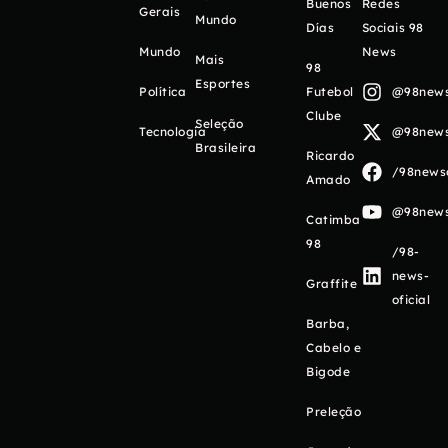
Buenos
Redes
Gerais
Mundo
Días
Sociais 98
Mundo
News
Mais
98
Esportes
Política
Futebol
@98newso
Clube
Seleção
Tecnologia
@98newso
Brasileira
Ricardo
/98newso
Amado
@98newso
Catimba
98
/98-
news-
Graffite
oficial
Barba,
Cabelo e
Bigode
Preleção