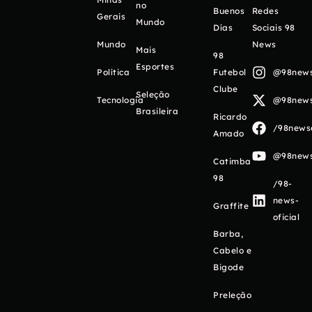
no
Buenos
Redes
Gerais
Mundo
Días
Sociais 98
Mundo
News
Mais
98
Esportes
Política
Futebol
@98newso
Clube
Seleção
Tecnologia
@98newso
Brasileira
Ricardo
/98newso
Amado
@98newso
Catimba
98
/98-
news-
Graffite
oficial
Barba,
Cabelo e
Bigode
Preleção