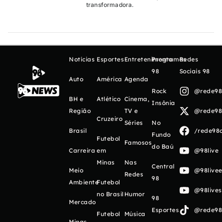
transformadora.
Notícias
Esportes
Entretenimento
Programas
Redes
98
Sociais 98
Auto
América
Agenda
Rock
@rede98o
BH e
Atlético
Cinema,
Insônia
Região
TV e
@rede98o
Cruzeiro
Séries
No
Brasil
/rede98o
Fundo
Futebol
Famosos
do Baú
Carreira
em
@98live
Minas
Nas
Central
Meio
@98livee
Redes
98
Ambiente
Futebol
@98live
no Brasil
Humor
98
Mercado
Esportes
@rede98o
Futebol
Música
Minas