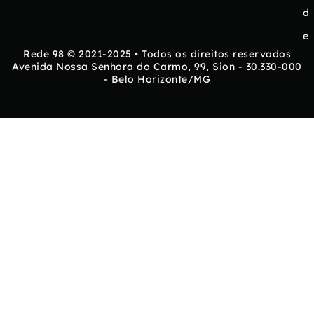
d
e
Rede 98 © 2021-2025 • Todos os direitos reservados
Avenida Nossa Senhora do Carmo, 99, Sion - 30.330-000
- Belo Horizonte/MG