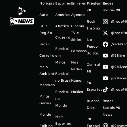
Notícias
Esportes
Entretenimento
Programas
Redes
98
Sociais 98
Auto
América
Agenda
Rock
@rede98o
BH e
Atlético
Cinema,
Insônia
Região
TV e
@rede98o
Cruzeiro
Séries
No
Brasil
/rede98o
Fundo
Futebol
Famosos
do Baú
Carreira
em
@98live
Minas
Nas
Central
Meio
@98livee
Redes
98
Ambiente
Futebol
@98live
no Brasil
Humor
98
Mercado
Esportes
@rede98o
Futebol
Música
Minas
no
Buenos
Redes
Gerais
Mundo
Días
Sociais 98
Mundo
News
Mais
98
Esportes
Política
Futebol
@98newso