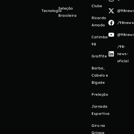
Clube
Seleção
Tecnologia
@98newso
Brasileira
Ricardo
/98newso
Amado
@98newso
Catimba
98
/98-
news-
Graffite
oficial
Barba,
Cabelo e
Bigode
Preleção
Jornada
Esportiva
Giro na
Gringa