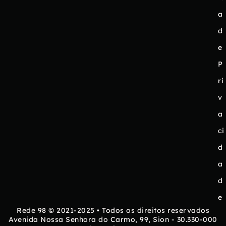
a
d
e
P
ri
v
a
ci
d
a
d
e
Rede 98 © 2021-2025 • Todos os direitos reservados
Avenida Nossa Senhora do Carmo, 99, Sion - 30.330-000