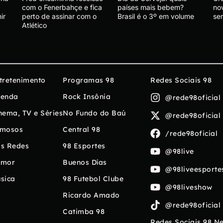
com o Fenerbahçe e fica
países mais bebem?
nov
ir
perto de assinar com o
Brasil é o 3º em volume
ser
Atlético
tretenimento
Programas 98
Redes Sociais 98
enda
Rock Insônia
@rede98oficial
nema, TV e Séries
No Fundo do Baú
@rede98oficial
mosos
Central 98
/rede98oficial
s Redes
98 Esportes
@98live
umor
Buenos Días
@98liveesporte
sica
98 Futebol Clube
@98liveshow
Ricardo Amado
@rede98oficial
Catimba 98
Redes Sociais 98 N