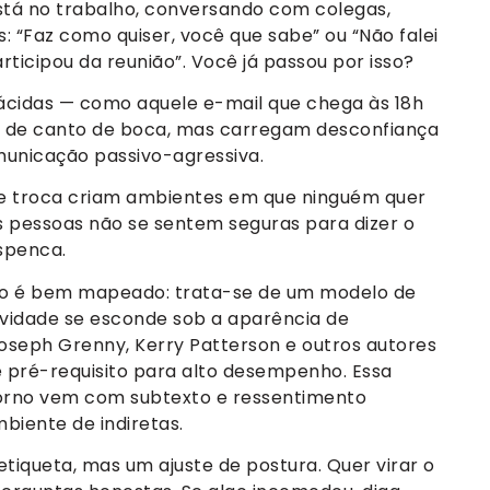
stá no trabalho, conversando com colegas,
: “Faz como quiser, você que sabe” ou “Não falei
ticipou da reunião”. Você já passou por isso?
ácidas — como aquele e-mail que chega às 18h
o de canto de boca, mas carregam desconfiança
municação passivo-agressiva.
de troca criam ambientes em que ninguém quer
as pessoas não se sentem seguras para dizer o
spenca.
rão é bem mapeado: trata-se de um modelo de
vidade se esconde sob a aparência de
Joseph Grenny, Kerry Patterson e outros autores
 pré-requisito para alto desempenho. Essa
orno vem com subtexto e ressentimento
iente de indiretas.
tiqueta, mas um ajuste de postura. Quer virar o