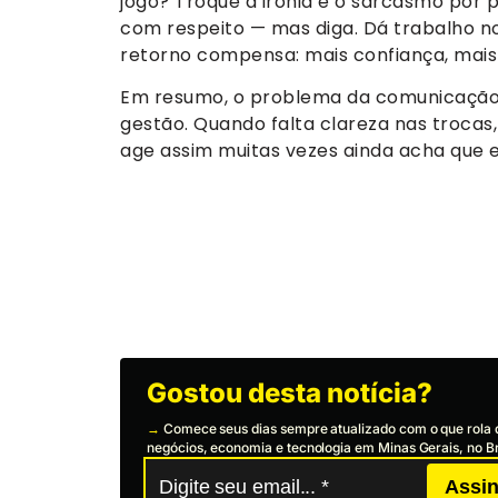
jogo? Troque a ironia e o sarcasmo por 
com respeito — mas diga. Dá trabalho no
retorno compensa: mais confiança, mais
Em resumo, o problema da comunicação 
gestão. Quando falta clareza nas trocas,
age assim muitas vezes ainda acha que e
Gostou desta notícia?
→
Comece seus dias sempre atualizado com o que rola 
negócios, economia e tecnologia em Minas Gerais, no Br
Assin