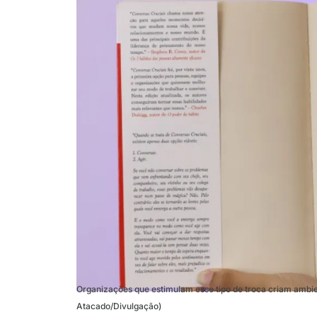
Organizações que estimulam esse tipo de troca criam ambie
Atacado/Divulgação)