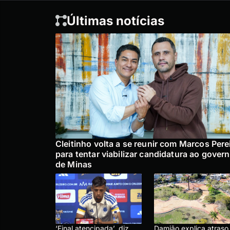
Últimas notícias
Cleitinho volta a se reunir com Marcos Pere
para tentar viabilizar candidatura ao gover
de Minas
‘Final atencipada’, diz
Damião explica atraso