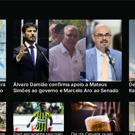
ira
Álvaro Damião confirma apoio a Mateus
De
no
Simões ao governo e Marcelo Aro ao Senado
It
 na
Fred encaminha rescisão
Dia da Cerveja: quais
Cru