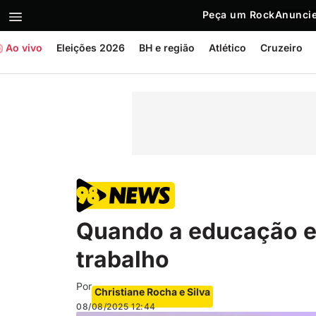
Peça um Rock
Anuncie
Ao vivo
Eleições 2026
BH e região
Atlético
Cruzeiro
Quando a educação e
trabalho
Por
Christiane Rocha e Silva
08/08/2025
12:44