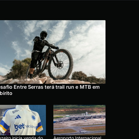
safio Entre Serras terá trail run e MTB em
abirito
zeiro inicia venda do
Aeroporto Internacional