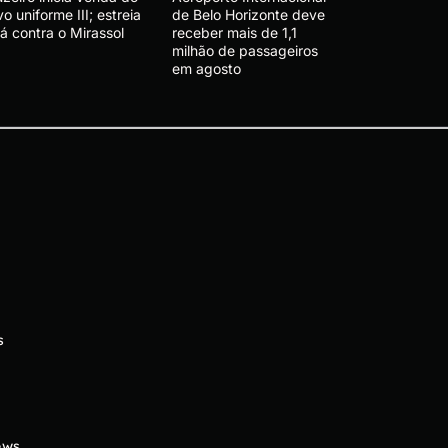
o uniforme III; estreia
de Belo Horizonte deve
á contra o Mirassol
receber mais de 1,1
milhão de passageiros
em agosto
s
ews