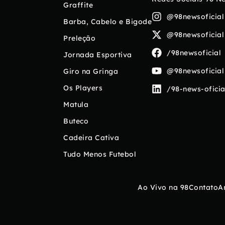
Graffite
@98newsoficial
Barba, Cabelo e Bigode
@98newsoficial
Preleção
/98newsoficial
Jornada Esportiva
@98newsoficial
Giro na Gringa
Os Players
/98-news-oficia
Matula
Buteco
Cadeira Cativa
Tudo Menos Futebol
Ao Vivo na 98
Contato
A