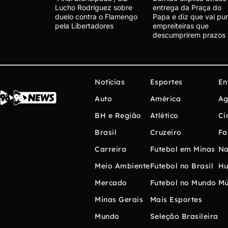
Lucho Rodríguez sobre
entrega da Praça do
duelo contra o Flamengo
Papa e diz que vai pun
pela Libertadores
empreiteiras que
descumprirem prazos
Notícias
Esportes
En
Auto
América
Ag
BH e Região
Atlético
Ci
Brasil
Cruzeiro
Fa
Carreira
Futebol em Minas
Na
Meio Ambiente
Futebol no Brasil
H
Mercado
Futebol no Mundo
Mú
Minas Gerais
Mais Esportes
Mundo
Seleção Brasileira