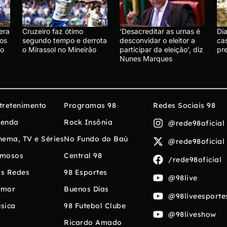
era
Cruzeiro faz ótimo
‘Desacreditar as urnas é
Di
os
segundo tempo e derrota
desconvidar o eleitor a
ca
do
o Mirassol no Mineirão
participar da eleição’, diz
pre
Nunes Marques
tretenimento
Programas 98
Redes Sociais 98
enda
Rock Insônia
@rede98oficial
nema, TV e Séries
No Fundo do Baú
@rede98oficial
mosos
Central 98
/rede98oficial
s Redes
98 Esportes
@98live
umor
Buenos Días
@98liveesporte
sica
98 Futebol Clube
@98liveshow
Ricardo Amado