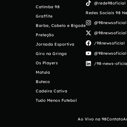
@rede98oficial
Catimba 98
Redes Sociais 98 N
Graffite
@98newsoficial
Barba, Cabelo e Bigode
@98newsoficial
Preleção
/98newsoficial
Jornada Esportiva
@98newsoficial
Giro na Gringa
Os Players
/98-news-oficia
Matula
Buteco
Cadeira Cativa
Tudo Menos Futebol
Ao Vivo na 98
Contato
A