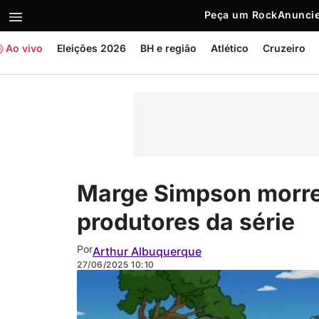
Peça um Rock
Anuncie
Ao vivo
Eleições 2026
BH e região
Atlético
Cruzeiro
Marge Simpson morre
produtores da série
Por
Arthur Albuquerque
27/06/2025
10:10