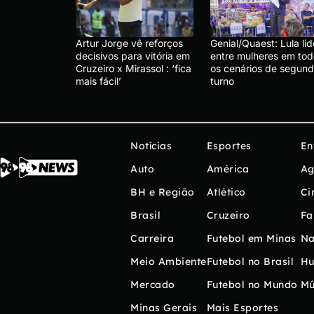
Artur Jorge vê reforços
Genial/Quaest: Lula lid
decisivos para vitória em
entre mulheres em tod
Cruzeiro x Mirassol : ‘fica
os cenários de segun
mais fácil’
turno
Notícias
Esportes
En
Auto
América
Ag
BH e Região
Atlético
Ci
Brasil
Cruzeiro
Fa
Carreira
Futebol em Minas
Na
Meio Ambiente
Futebol no Brasil
H
Mercado
Futebol no Mundo
Mú
Minas Gerais
Mais Esportes