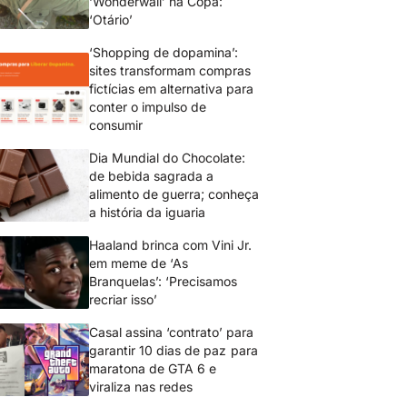
‘Wonderwall’ na Copa:
‘Otário’
‘Shopping de dopamina’:
sites transformam compras
fictícias em alternativa para
conter o impulso de
consumir
Dia Mundial do Chocolate:
de bebida sagrada a
alimento de guerra; conheça
a história da iguaria
Haaland brinca com Vini Jr.
em meme de ‘As
Branquelas’: ‘Precisamos
recriar isso’
Casal assina ‘contrato’ para
garantir 10 dias de paz para
maratona de GTA 6 e
viraliza nas redes