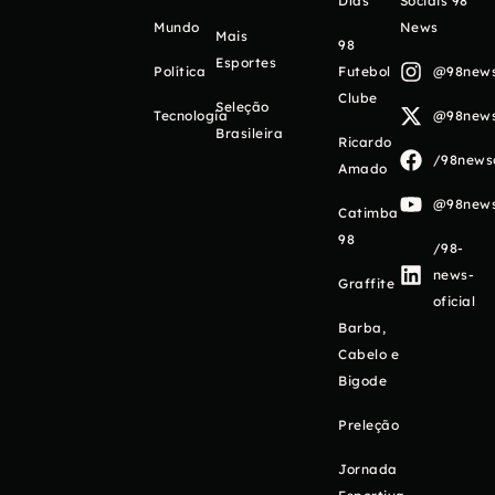
Días
Sociais 98
Mundo
News
Mais
98
Esportes
Política
Futebol
@98newso
Clube
Seleção
Tecnologia
@98newso
Brasileira
Ricardo
/98newso
Amado
@98newso
Catimba
98
/98-
news-
Graffite
oficial
Barba,
Cabelo e
Bigode
Preleção
Jornada