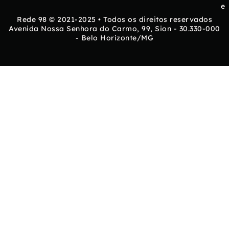
e
Rede 98 © 2021-2025 • Todos os direitos reservados
Avenida Nossa Senhora do Carmo, 99, Sion - 30.330-000
- Belo Horizonte/MG