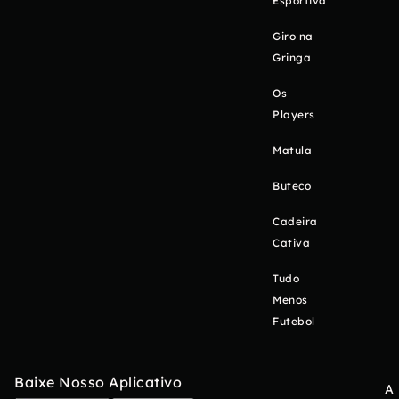
Esportiva
Giro na
Gringa
Os
Players
Matula
Buteco
Cadeira
Cativa
Tudo
Menos
Futebol
Baixe Nosso Aplicativo
A