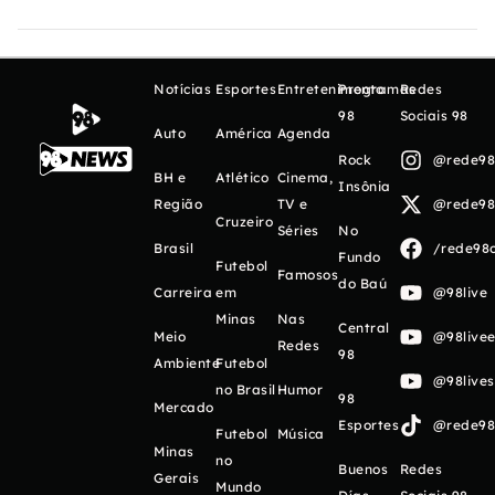
Notícias
Esportes
Entretenimento
Programas
Redes
98
Sociais 98
Auto
América
Agenda
Rock
@rede98o
BH e
Atlético
Cinema,
Insônia
Região
TV e
@rede98o
Cruzeiro
Séries
No
Brasil
/rede98o
Fundo
Futebol
Famosos
do Baú
Carreira
em
@98live
Minas
Nas
Central
Meio
@98livee
Redes
98
Ambiente
Futebol
@98live
no Brasil
Humor
98
Mercado
Esportes
@rede98o
Futebol
Música
Minas
no
Buenos
Redes
Gerais
Mundo