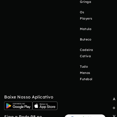
Gringa
Os
Players
Matula
Buteco
Cadeira
Cativa
Tudo
Menos
Futebol
Baixe Nosso Aplicativo
A
o
V
Siga a Rede 98 no