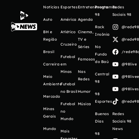
Notícias
Esportes
Entretenimento
Programas
Redes
98
Sociais 98
Auto
América
Agenda
Rock
@rede98o
BH e
Atlético
Cinema,
Insônia
Região
TV e
@rede98o
Cruzeiro
Séries
No
Brasil
/rede98o
Fundo
Futebol
Famosos
do Baú
Carreira
em
@98live
Minas
Nas
Central
Meio
@98livee
Redes
98
Ambiente
Futebol
@98live
no Brasil
Humor
98
Mercado
Esportes
@rede98o
Futebol
Música
Minas
no
Buenos
Redes
Gerais
Mundo
Días
Sociais 98
Mundo
News
Mais
98
Esportes