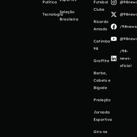
Política
Futebol
@98newso
Clube
Seleção
Tecnologia
@98newso
Brasileira
Ricardo
/98newso
Amado
@98newso
Catimba
98
/98-
news-
Graffite
oficial
Barba,
Cabelo e
Bigode
Preleção
Jornada
Esportiva
Giro na