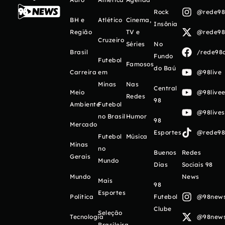
Rock
@rede98o
BH e
Atlético
Cinema,
Insônia
Região
TV e
@rede98o
Cruzeiro
Séries
No
Brasil
/rede98o
Fundo
Futebol
Famosos
do Baú
Carreira
em
@98live
Minas
Nas
Central
Meio
@98livee
Redes
98
Ambiente
Futebol
@98live
no Brasil
Humor
98
Mercado
Esportes
@rede98o
Futebol
Música
Minas
no
Buenos
Redes
Gerais
Mundo
Días
Sociais 98
Mundo
News
Mais
98
Esportes
Política
Futebol
@98newso
Clube
Seleção
Tecnologia
@98newso
Brasileira