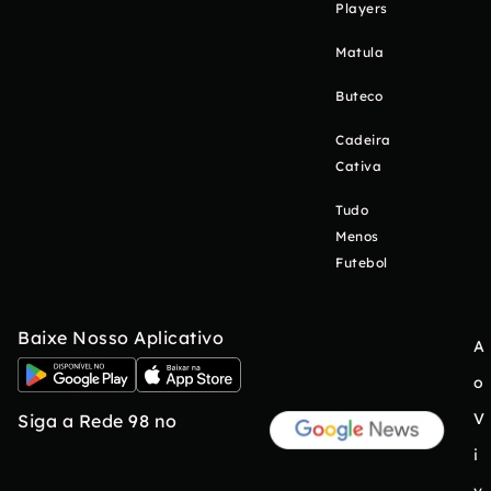
Players
Matula
Buteco
Cadeira
Cativa
Tudo
Menos
Futebol
Baixe Nosso Aplicativo
A
o
V
Siga a Rede 98 no
i