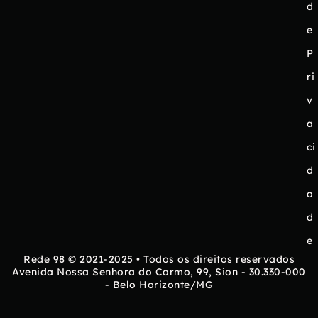
d
e
P
ri
v
a
ci
d
a
d
e
Rede 98 © 2021-2025 • Todos os direitos reservados
Avenida Nossa Senhora do Carmo, 99, Sion - 30.330-000
- Belo Horizonte/MG