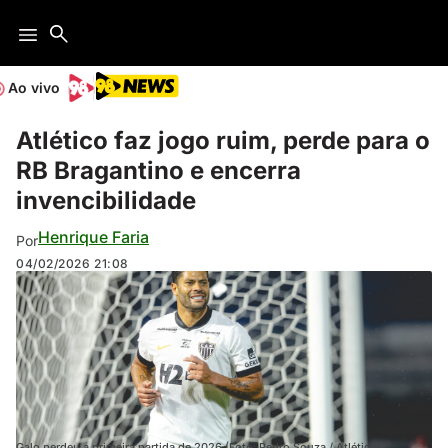
Ao vivo
Atlético faz jogo ruim, perde para o
RB Bragantino e encerra
invencibilidade
Henrique Faria
Por
04/02/2026
21:08
Galo perdeu a primeira partida de 2026 (Foto: Pedro Souza / Atlético)