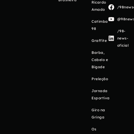
Ricardo
/98newso
Amado
@98newso
Catimba
98
/98-
news-
Graffite
oficial
Barba,
Cabelo e
Bigode
Preleção
Jornada
Esportiva
Giro na
Gringa
Os