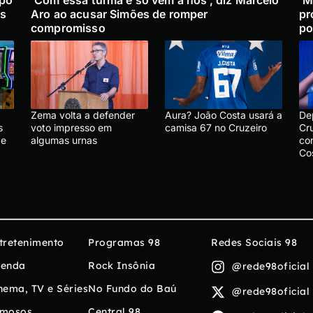
is
Aro ao acusar Simões de romper
pr
compromisso
po
Zema volta a defender
Aura? João Costa usará a
De
s
voto impresso em
camisa 67 no Cruzeiro
Cru
de
algumas urnas
co
Co
tretenimento
Programas 98
Redes Sociais 98
enda
Rock Insônia
@rede98oficial
nema, TV e Séries
No Fundo do Baú
@rede98oficial
mosos
Central 98