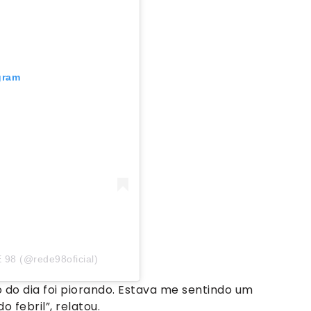
gram
 98 (@rede98oficial)
 do dia foi piorando. Estava me sentindo um
 febril”, relatou.