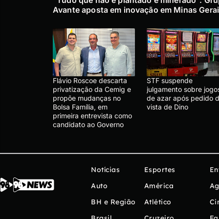
Avante aposta em inovação em Minas Gera
Flávio Roscoe descarta
STF suspende
privatização da Cemig e
julgamento sobre jogo
propõe mudanças no
de azar após pedido 
Bolsa Família, em
vista de Dino
primeira entrevista como
candidato ao Governo
Notícias
Esportes
En
Auto
América
Ag
BH e Região
Atlético
Ci
Brasil
Cruzeiro
Fa