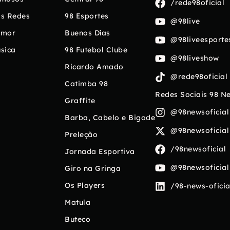
/rede98oficial
s Redes
98 Esportes
@98live
umor
Buenos Días
@98liveesporte
sica
98 Futebol Clube
@98liveshow
Ricardo Amado
@rede98oficial
Catimba 98
Redes Sociais 98 N
Graffite
@98newsoficial
Barba, Cabelo e Bigode
@98newsoficial
Preleção
/98newsoficial
Jornada Esportiva
@98newsoficial
Giro na Gringa
Os Players
/98-news-oficia
Matula
Buteco