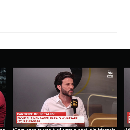
upo
‘Com essa turma é só vem a nós’, diz Marcelo
‘M