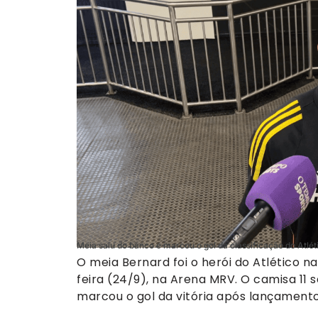
Meia saiu do banco e marcou o gol da classificação do Atlét
O meia Bernard foi o herói do Atlético n
feira (24/9), na Arena MRV. O camisa 11 s
marcou o gol da vitória após lançament