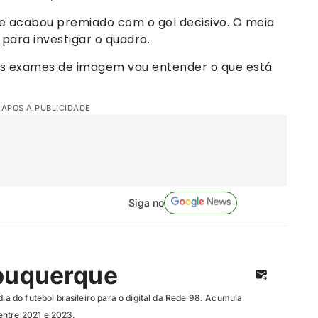
e acabou premiado com o gol decisivo. O meia
ara investigar o quadro.
os exames de imagem vou entender o que está
 APÓS A PUBLICIDADE
Siga no
buquerque
dia do futebol brasileiro para o digital da Rede 98. Acumula
entre 2021 e 2023.