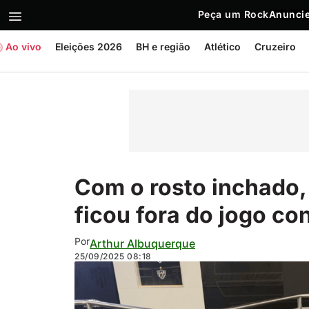
Peça um Rock
Anuncie
Ao vivo
Eleições 2026
BH e região
Atlético
Cruzeiro
Com o rosto inchado,
ficou fora do jogo con
Por
Arthur Albuquerque
25/09/2025
08:18