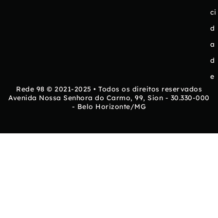
ci
d
a
d
e
Rede 98 © 2021-2025 • Todos os direitos reservados
Avenida Nossa Senhora do Carmo, 99, Sion - 30.330-000
- Belo Horizonte/MG