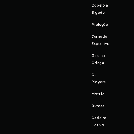
Cabelo e
Bigode
Preleção
Jornada
Esportiva
Giro na
Gringa
Os
Players
Matula
Buteco
Cadeira
Cativa