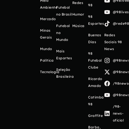
Meio
@98livee
Redes
98
Ambiente
Futebol
@98live
no Brasil
Humor
98
Mercado
Esportes
@rede98o
Futebol
Música
Minas
no
Buenos
Redes
Gerais
Mundo
Días
Sociais 98
Mundo
News
Mais
98
Esportes
Política
Futebol
@98newso
Clube
Seleção
Tecnologia
@98newso
Brasileira
Ricardo
/98newso
Amado
@98newso
Catimba
98
/98-
news-
Graffite
oficial
Barba,