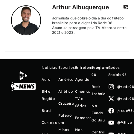
Arthur Albuquerque
Jornalista que cobre o dia a dia do futebol
brasileiro para o digital da Rede 98.
Acumula passagem pela TV Alterosa entre
2021 e 2023.
Notícias
Esportes
Entretenimento
Programas
Redes
98
Sociais 98
Auto
América
Agenda
Rock
@rede98o
BH e
Atlético
Cinema,
Insônia
Região
TV e
@rede98o
Cruzeiro
Séries
No
Brasil
/rede98o
Fundo
Futebol
Famosos
do Baú
Carreira
em
@98live
Minas
Nas
Central