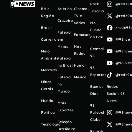
Rock
@rede98o
BH e
Atlético
Cinema,
Insônia
Região
TV e
@rede98o
Cruzeiro
Séries
No
Brasil
/rede98o
Fundo
Futebol
Famosos
do Baú
Carreira
em
@98live
Minas
Nas
Central
Meio
@98livee
Redes
98
Ambiente
Futebol
@98live
no Brasil
Humor
98
Mercado
Esportes
@rede98o
Futebol
Música
Minas
no
Buenos
Redes
Gerais
Mundo
Días
Sociais 98
Mundo
News
Mais
98
Esportes
Política
Futebol
@98newso
Clube
Seleção
Tecnologia
@98newso
Brasileira
Ricardo