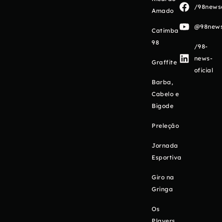
/98newso
Amado
@98newso
Catimba
98
/98-
news-
Graffite
oficial
Barba,
Cabelo e
Bigode
Preleção
Jornada
Esportiva
Giro na
Gringa
Os
Players