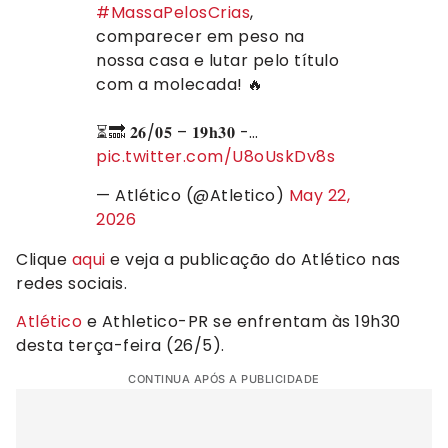
#MassaPelosCrias
,
comparecer em peso na
nossa casa e lutar pelo título
com a molecada! 🔥
⏳🔜 𝟐𝟔/𝟎𝟓 – 𝟏𝟗𝐡𝟑𝟎 -…
pic.twitter.com/U8oUskDv8s
— Atlético (@Atletico)
May 22,
2026
Clique
aqui
e veja a publicação do Atlético nas
redes sociais.
Atlético
e Athletico-PR se enfrentam às 19h30
desta terça-feira (26/5).
CONTINUA APÓS A PUBLICIDADE