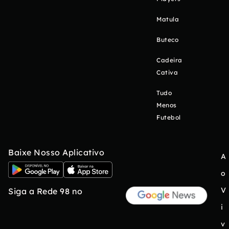
Matula
Buteco
Cadeira
Cativa
Tudo
Menos
Futebol
Baixe Nosso Aplicativo
A
o
V
Siga a Rede 98 no
i
v