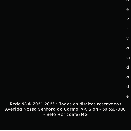
e
P
ri
v
a
ci
d
a
d
e
Rede 98 © 2021-2025 • Todos os direitos reservados
Avenida Nossa Senhora do Carmo, 99, Sion - 30.330-000
- Belo Horizonte/MG