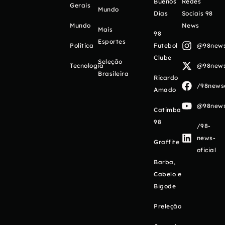
Buenos
Redes
Gerais
Mundo
Días
Sociais 98
Mundo
News
Mais
98
Esportes
Política
Futebol
@98newso
Clube
Seleção
Tecnologia
@98newso
Brasileira
Ricardo
/98newso
Amado
@98newso
Catimba
98
/98-
news-
Graffite
oficial
Barba,
Cabelo e
Bigode
Preleção