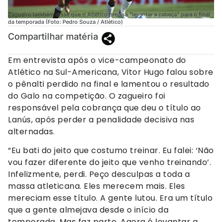
Zagueiro também disse que o Atlético precisa "levantar a cabeça" para o final
da temporada (Foto: Pedro Souza / Atlético)
Compartilhar matéria
Em entrevista após o vice-campeonato do
Atlético na Sul-Americana, Vitor Hugo falou sobre
o pênalti perdido na final e lamentou o resultado
do Galo na competição. O zagueiro foi
responsável pela cobrança que deu o título ao
Lanús, após perder a penalidade decisiva nas
alternadas.
“Eu bati do jeito que costumo treinar. Eu falei: ‘Não
vou fazer diferente do jeito que venho treinando’.
Infelizmente, perdi. Peço desculpas a toda a
massa atleticana. Eles merecem mais. Eles
mereciam esse título. A gente lutou. Era um título
que a gente almejava desde o início da
temporada. Mas faz parte. Agora é levantar a