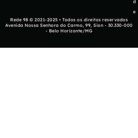
d
e
Rede 98 © 2021-2025 • Todos os direitos reservados
Avenida Nossa Senhora do Carmo, 99, Sion - 30.330-000
- Belo Horizonte/MG