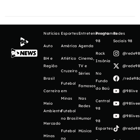
Notícias
Esportes
Entretenimento
Programas
Redes
98
Sociais 98
Auto
América
Agenda
Rock
@rede98o
BH e
Atlético
Cinema,
Insônia
Região
TV e
@rede98o
Cruzeiro
Séries
No
Brasil
/rede98o
Fundo
Futebol
Famosos
do Baú
Carreira
em
@98live
Minas
Nas
Central
Meio
@98livee
Redes
98
Ambiente
Futebol
@98live
no Brasil
Humor
98
Mercado
Esportes
@rede98o
Futebol
Música
Minas
no