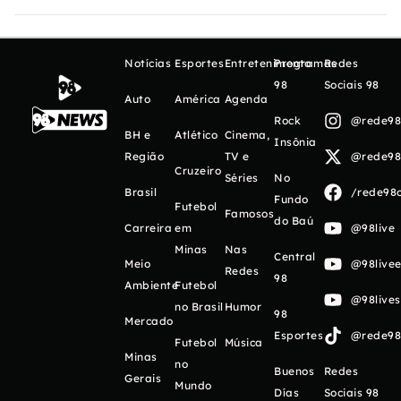
Notícias
Esportes
Entretenimento
Programas
Redes
98
Sociais 98
Auto
América
Agenda
Rock
@rede98o
BH e
Atlético
Cinema,
Insônia
Região
TV e
@rede98o
Cruzeiro
Séries
No
Brasil
/rede98o
Fundo
Futebol
Famosos
do Baú
Carreira
em
@98live
Minas
Nas
Central
Meio
@98livee
Redes
98
Ambiente
Futebol
@98live
no Brasil
Humor
98
Mercado
Esportes
@rede98o
Futebol
Música
Minas
no
Buenos
Redes
Gerais
Mundo
Días
Sociais 98