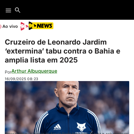
Ao vivo
Cruzeiro de Leonardo Jardim
‘extermina’ tabu contra o Bahia e
amplia lista em 2025
Arthur Albuquerque
Por
16/09/2025
08:23
Raposa venceu o Tricolor de Aço na Fonte Nova após 11 anos e, sob comando