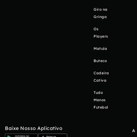
Giro na
Gringa
Os
Players
Matula
Buteco
Cadeira
Cativa
Tudo
Menos
Futebol
Baixe Nosso Aplicativo
A