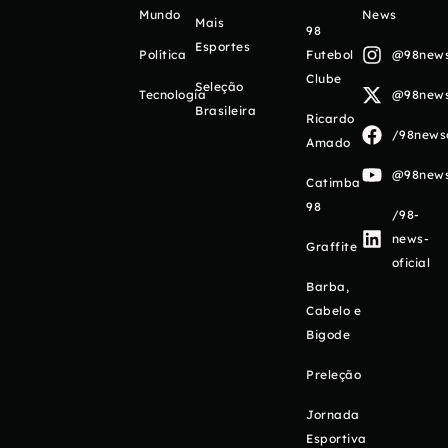
Mundo
News
Mais
98
Esportes
Política
Futebol
@98newso
Clube
Seleção
Tecnologia
@98newso
Brasileira
Ricardo
/98newso
Amado
@98newso
Catimba
98
/98-
news-
Graffite
oficial
Barba,
Cabelo e
Bigode
Preleção
Jornada
Esportiva