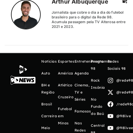
Arthur Albuquerque
Jornalista que cobre o dia a dia do futebol
brasileiro para o digital da Rede 98.
Acumula passagem pela TV Alterosa entre
2021 e 2023.
Notícias
Esportes
Entretenimento
Programas
Redes
98
Sociais 98
Auto
América
Agenda
Rock
@rede98o
BH e
Atlético
Cinema,
Insônia
Região
TV e
@rede98o
Cruzeiro
Séries
No
Brasil
/rede98o
Fundo
Futebol
Famosos
do Baú
Carreira
em
@98live
Minas
Nas
Central
Meio
@98livee
Redes
98