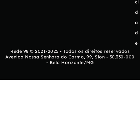
ci
d
a
d
e
Rede 98 © 2021-2025 • Todos os direitos reservados
Avenida Nossa Senhora do Carmo, 99, Sion - 30.330-000
- Belo Horizonte/MG