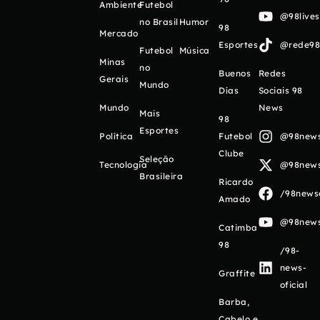
Ambiente
Futebol
@98live
no Brasil
Humor
98
Mercado
Esportes
@rede98o
Futebol
Música
Minas
no
Buenos
Redes
Gerais
Mundo
Días
Sociais 98
Mundo
News
Mais
98
Esportes
Política
Futebol
@98newso
Clube
Seleção
Tecnologia
@98newso
Brasileira
Ricardo
/98newso
Amado
@98newso
Catimba
98
/98-
news-
Graffite
oficial
Barba,
Cabelo e