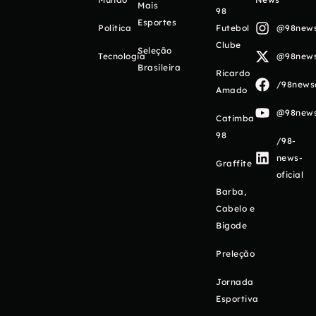
Mais
98
Esportes
Política
Futebol
@98newso
Clube
Seleção
Tecnologia
@98newso
Brasileira
Ricardo
/98newso
Amado
@98newso
Catimba
98
/98-
news-
Graffite
oficial
Barba,
Cabelo e
Bigode
Preleção
Jornada
Esportiva