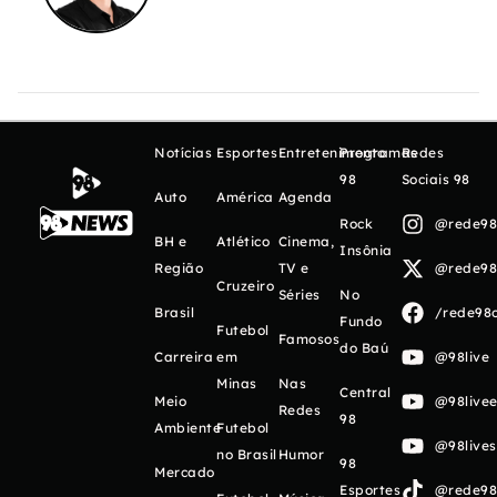
Notícias
Esportes
Entretenimento
Programas
Redes
98
Sociais 98
Auto
América
Agenda
Rock
@rede98o
BH e
Atlético
Cinema,
Insônia
Região
TV e
@rede98o
Cruzeiro
Séries
No
Brasil
/rede98o
Fundo
Futebol
Famosos
do Baú
Carreira
em
@98live
Minas
Nas
Central
Meio
@98livee
Redes
98
Ambiente
Futebol
@98live
no Brasil
Humor
98
Mercado
Esportes
@rede98o