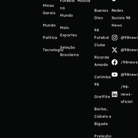
Futebol
Música
Minas
no
Buenos
Redes
Gerais
Mundo
Días
Sociais 98
Mundo
News
Mais
98
Esportes
Política
Futebol
@98newso
Clube
Seleção
Tecnologia
@98newso
Brasileira
Ricardo
/98newso
Amado
@98newso
Catimba
98
/98-
news-
Graffite
oficial
Barba,
Cabelo e
Bigode
Preleção