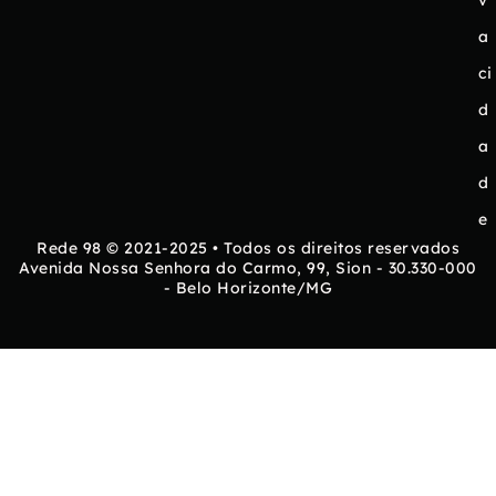
v
a
ci
d
a
d
e
Rede 98 © 2021-2025 • Todos os direitos reservados
Avenida Nossa Senhora do Carmo, 99, Sion - 30.330-000
- Belo Horizonte/MG