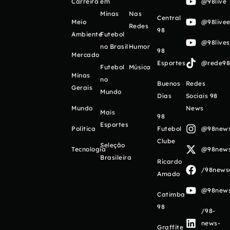
Carreira
em
@98live
Minas
Nas
Central
Meio
@98livee
Redes
98
Ambiente
Futebol
@98live
no Brasil
Humor
98
Mercado
Esportes
@rede98o
Futebol
Música
Minas
no
Buenos
Redes
Gerais
Mundo
Días
Sociais 98
Mundo
News
Mais
98
Esportes
Política
Futebol
@98newso
Clube
Seleção
Tecnologia
@98newso
Brasileira
Ricardo
/98newso
Amado
@98newso
Catimba
98
/98-
news-
Graffite