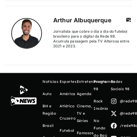
Arthur Albuquerque
Jornalista que cobre o dia a dia do futebol
brasileiro para o digital da Rede 98.
Acumula passagem pela TV Alterosa entre
2021 e 2023.
Notícias
Esportes
Entretenimento
Programas
Redes
98
Sociais 98
Auto
América
Agenda
Rock
@rede98o
BH e
Atlético
Cinema,
Insônia
Região
TV e
@rede98o
Cruzeiro
Séries
No
Brasil
/rede98o
Fundo
Futebol
Famosos
do Baú