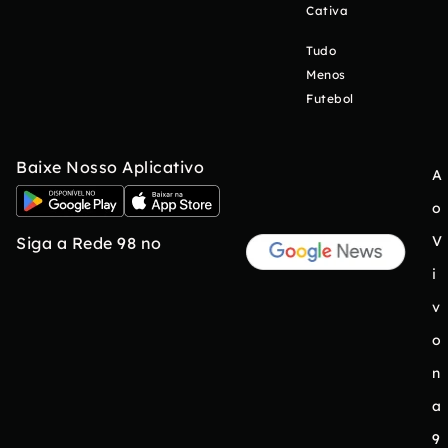
Cativa
Tudo
Menos
Futebol
Baixe Nosso Aplicativo
A
o
V
Siga a Rede 98 no
i
v
o
n
a
9