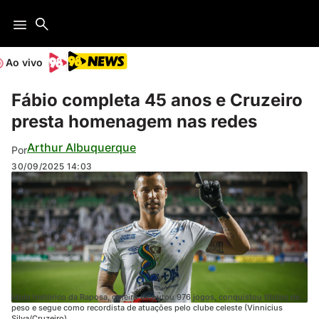
Ao vivo
Fábio completa 45 anos e Cruzeiro
presta homenagem nas redes
Arthur Albuquerque
Por
30/09/2025
14:03
Ídolo histórico da Raposa, goleiro disputou 976 jogos, conquistou títulos de
peso e segue como recordista de atuações pelo clube celeste (Vinnicius
Silva/Cruzeiro)