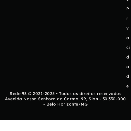
P
ri
v
a
ci
d
a
d
e
Rede 98 © 2021-2025 • Todos os direitos reservados
Avenida Nossa Senhora do Carmo, 99, Sion - 30.330-000
- Belo Horizonte/MG