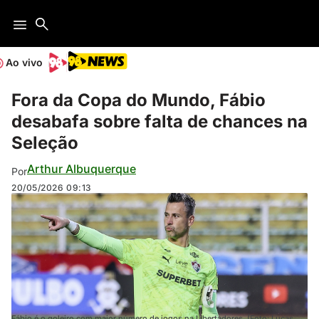
Ao vivo
Fora da Copa do Mundo, Fábio
desabafa sobre falta de chances na
Seleção
Arthur Albuquerque
Por
20/05/2026
09:13
Fábio é o goleiro com maior número de jogos na Libertadores. (Foto: Lucas