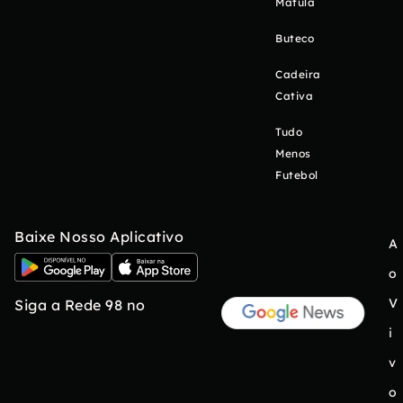
Matula
Buteco
Cadeira
Cativa
Tudo
Menos
Futebol
Baixe Nosso Aplicativo
A
o
V
Siga a Rede 98 no
i
v
o