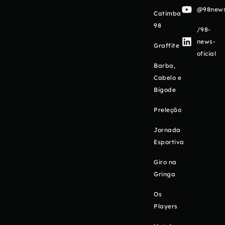
@98newso
Catimba
98
/98-
news-
Graffite
oficial
Barba,
Cabelo e
Bigode
Preleção
Jornada
Esportiva
Giro na
Gringa
Os
Players