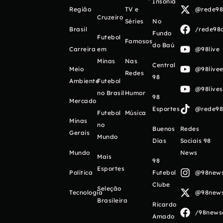
Insônia
Região
TV e
@rede98o
Cruzeiro
Séries
No
Brasil
/rede98o
Fundo
Futebol
Famosos
do Baú
Carreira
em
@98live
Minas
Nas
Central
Meio
@98livee
Redes
98
Ambiente
Futebol
@98live
no Brasil
Humor
98
Mercado
Esportes
@rede98o
Futebol
Música
Minas
no
Buenos
Redes
Gerais
Mundo
Días
Sociais 98
Mundo
News
Mais
98
Esportes
Política
Futebol
@98newso
Clube
Seleção
Tecnologia
@98newso
Brasileira
Ricardo
/98newso
Amado