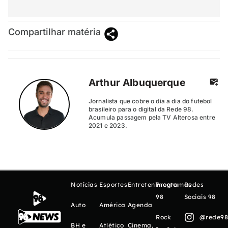
Compartilhar matéria
Arthur Albuquerque
Jornalista que cobre o dia a dia do futebol
brasileiro para o digital da Rede 98.
Acumula passagem pela TV Alterosa entre
2021 e 2023.
Notícias
Esportes
Entretenimento
Programas
Redes
98
Sociais 98
Auto
América
Agenda
Rock
@rede98o
BH e
Atlético
Cinema,