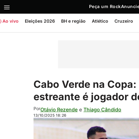
Peça um Rock
Anuncie
Ao vivo
Eleições 2026
BH e região
Atlético
Cruzeiro
Cabo Verde na Copa: 
estreante é jogador d
Por
Otávio Rezende
e
Thiago Cândido
13/10/2025
18:26