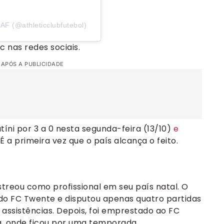
SAF (@athleticclubfutebol)
c nas redes sociais.
 APÓS A PUBLICIDADE
íni por 3 a 0 nesta segunda-feira (13/10)
e
 É a primeira vez que o país alcança o feito.
streou como profissional em seu país natal. O
 do FC Twente e disputou apenas quatro partidas
r assistências. Depois, foi emprestado ao FC
a, onde ficou por uma temporada.