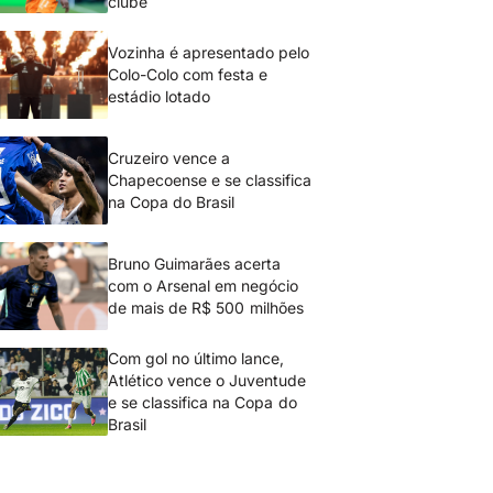
clube
Vozinha é apresentado pelo
Colo-Colo com festa e
estádio lotado
Cruzeiro vence a
Chapecoense e se classifica
na Copa do Brasil
Bruno Guimarães acerta
com o Arsenal em negócio
de mais de R$ 500 milhões
Com gol no último lance,
Atlético vence o Juventude
e se classifica na Copa do
Brasil