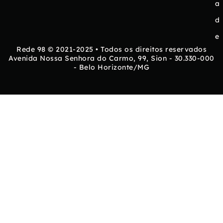
a
d
e
Rede 98 © 2021-2025 • Todos os direitos reservados
Avenida Nossa Senhora do Carmo, 99, Sion - 30.330-000
- Belo Horizonte/MG