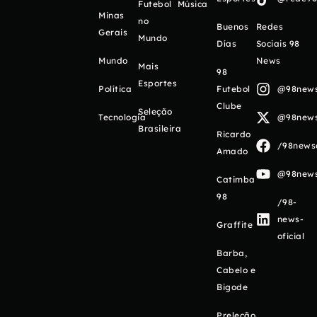
Futebol
Música
Minas
no
Buenos
Redes
Gerais
Mundo
Días
Sociais 98
Mundo
News
Mais
98
Esportes
Política
Futebol
@98newso
Clube
Seleção
Tecnologia
@98newso
Brasileira
Ricardo
/98newso
Amado
@98newso
Catimba
98
/98-
news-
Graffite
oficial
Barba,
Cabelo e
Bigode
Preleção