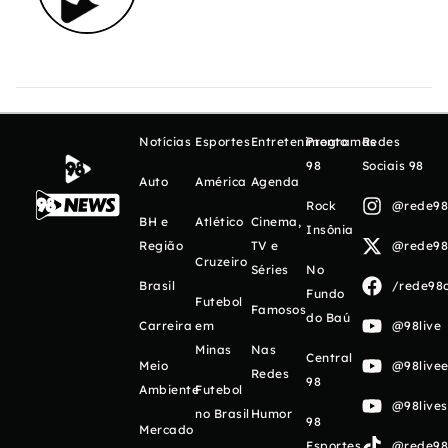
Notícias
Esportes
Entretenimento
Programas
Redes
98
Sociais 98
Auto
América
Agenda
Rock
@rede98o
BH e
Atlético
Cinema,
Insônia
Região
TV e
@rede98o
Cruzeiro
Séries
No
Brasil
/rede98o
Fundo
Futebol
Famosos
do Baú
Carreira
em
@98live
Minas
Nas
Central
Meio
@98livee
Redes
98
Ambiente
Futebol
@98live
no Brasil
Humor
98
Mercado
Esportes
@rede98o