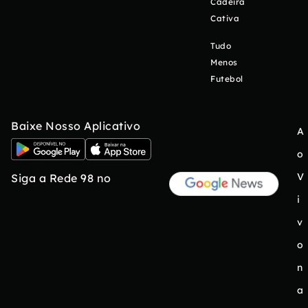
Cadeira
Cativa
Tudo
Menos
Futebol
Baixe Nosso Aplicativo
A
o
V
Siga a Rede 98 no
i
v
o
n
a