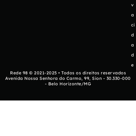
v
a
ci
d
a
d
e
Rede 98 © 2021-2025 • Todos os direitos reservados
Avenida Nossa Senhora do Carmo, 99, Sion - 30.330-000
- Belo Horizonte/MG