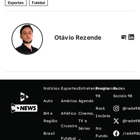
Esportes
Futebol
Otávio Rezende
Notícias
Esportes
Entretenimento
Programas
Redes
98
Sociais 98
Auto
América
Agenda
Rock
@rede98o
BH e
Atlético
Cinema,
Insônia
Região
TV e
@rede98o
Cruzeiro
Séries
No
Brasil
/rede98o
Fundo
Futebol