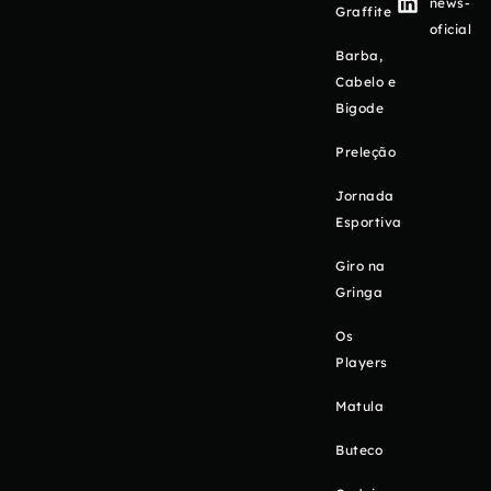
news-
Graffite
oficial
Barba,
Cabelo e
Bigode
Preleção
Jornada
Esportiva
Giro na
Gringa
Os
Players
Matula
Buteco