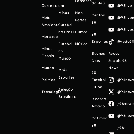
Famosos
do Baú
Carreira
em
@98live
Minas
Nas
Central
Meio
@98livee
Redes
98
Ambiente
Futebol
@98live
no Brasil
Humor
98
Mercado
Esportes
@rede98o
Futebol
Música
Minas
no
Buenos
Redes
Gerais
Mundo
Días
Sociais 98
Mundo
News
Mais
98
Esportes
Política
Futebol
@98newso
Clube
Seleção
Tecnologia
@98newso
Brasileira
Ricardo
/98newso
Amado
@98newso
Catimba
98
/98-