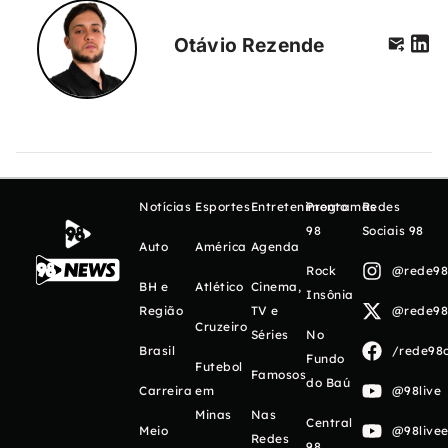
Otávio Rezende
Notícias
Esportes
Entretenimento
Programas
Redes
98
Sociais 98
Auto
América
Agenda
Rock
@rede98o
BH e
Atlético
Cinema,
Insônia
Região
TV e
@rede98o
Cruzeiro
Séries
No
Brasil
/rede98o
Fundo
Futebol
Famosos
do Baú
Carreira
em
@98live
Minas
Nas
Central
Meio
@98livee
Redes
98