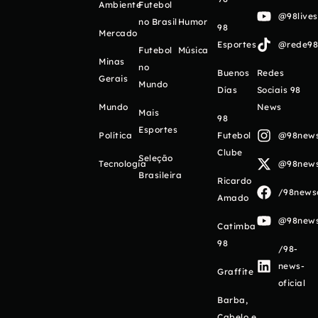
Ambiente
Futebol
@98live
no Brasil
Humor
98
Mercado
Esportes
@rede98o
Futebol
Música
Minas
no
Buenos
Redes
Gerais
Mundo
Días
Sociais 98
Mundo
News
Mais
98
Esportes
Política
Futebol
@98newso
Clube
Seleção
Tecnologia
@98newso
Brasileira
Ricardo
/98newso
Amado
@98newso
Catimba
98
/98-
news-
Graffite
oficial
Barba,
Cabelo e