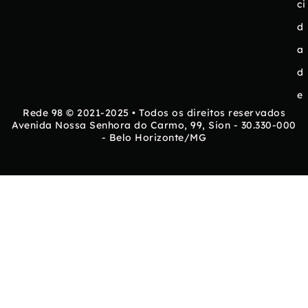
ci
d
a
d
e
Rede 98 © 2021-2025 • Todos os direitos reservados
Avenida Nossa Senhora do Carmo, 99, Sion - 30.330-000
- Belo Horizonte/MG