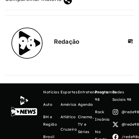
Redação
Notícias
Esportes
Entretenimento
Programas
Redes
98
Sociais 98
Auto
América
Agenda
Rock
@rede98o
BH e
Atlético
Cinema,
Insônia
Região
TV e
@rede98o
Cruzeiro
Séries
No
Brasil
/rede98o