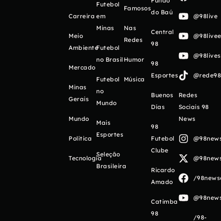
Fundo
Futebol
Famosos
do Baú
Carreira
em
@98live
Minas
Nas
Central
Meio
@98livee
Redes
98
Ambiente
Futebol
@98live
no Brasil
Humor
98
Mercado
Esportes
@rede98o
Futebol
Música
Minas
no
Buenos
Redes
Gerais
Mundo
Días
Sociais 98
Mundo
News
Mais
98
Esportes
Política
Futebol
@98newso
Clube
Seleção
Tecnologia
@98newso
Brasileira
Ricardo
/98newso
Amado
@98newso
Catimba
98
/98-