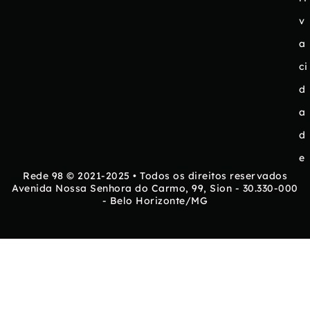
v
a
ci
d
a
d
e
Rede 98 © 2021-2025 • Todos os direitos reservados
Avenida Nossa Senhora do Carmo, 99, Sion - 30.330-000
- Belo Horizonte/MG