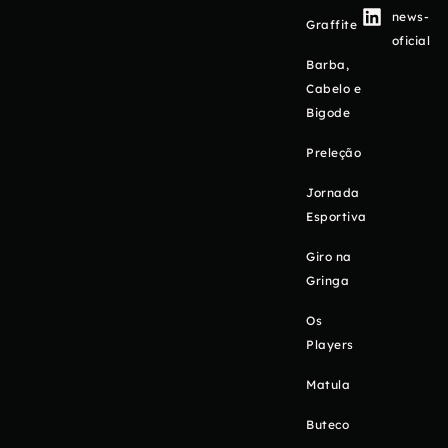
news-
Graffite
oficial
Barba,
Cabelo e
Bigode
Preleção
Jornada
Esportiva
Giro na
Gringa
Os
Players
Matula
Buteco