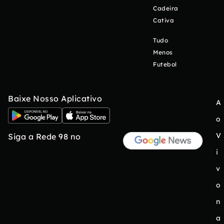
Cadeira
Cativa
Tudo
Menos
Futebol
Baixe Nosso Aplicativo
A
o
V
Siga a Rede 98 no
i
v
o
n
a