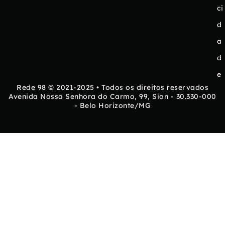
ci
d
a
d
e
Rede 98 © 2021-2025 • Todos os direitos reservados
Avenida Nossa Senhora do Carmo, 99, Sion - 30.330-000
- Belo Horizonte/MG