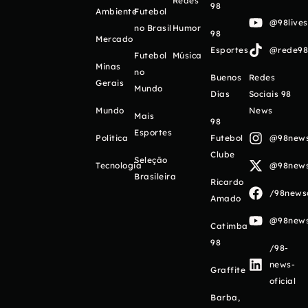
Redes
98
Ambiente
Futebol
@98live
no Brasil
Humor
98
Mercado
Esportes
@rede98o
Futebol
Música
Minas
no
Buenos
Redes
Gerais
Mundo
Días
Sociais 98
Mundo
News
Mais
98
Esportes
Política
Futebol
@98newso
Clube
Seleção
Tecnologia
@98newso
Brasileira
Ricardo
/98newso
Amado
@98newso
Catimba
98
/98-
news-
Graffite
oficial
Barba,