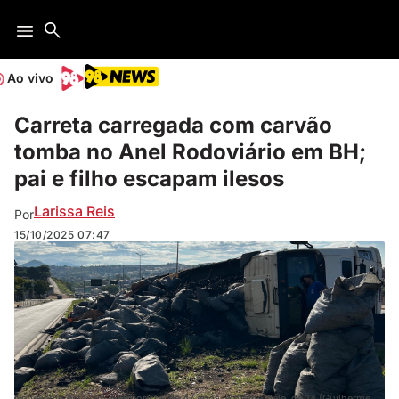
Ao vivo
Carreta carregada com carvão
tomba no Anel Rodoviário em BH;
pai e filho escapam ilesos
Larissa Reis
Por
15/10/2025
07:47
No veículo estavam o motorista, de 47 anos, e o filho dele, de 14 (Guilherme