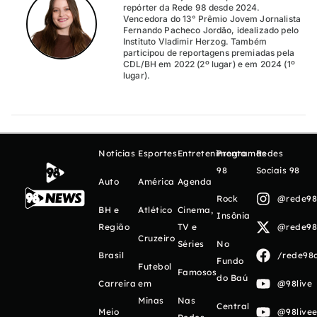
repórter da Rede 98 desde 2024.
Vencedora do 13° Prêmio Jovem Jornalista
Fernando Pacheco Jordão, idealizado pelo
Instituto Vladimir Herzog. Também
participou de reportagens premiadas pela
CDL/BH em 2022 (2º lugar) e em 2024 (1º
lugar).
Notícias
Esportes
Entretenimento
Programas
Redes
98
Sociais 98
Auto
América
Agenda
Rock
@rede98o
BH e
Atlético
Cinema,
Insônia
Região
TV e
@rede98o
Cruzeiro
Séries
No
Brasil
/rede98o
Fundo
Futebol
Famosos
do Baú
Carreira
em
@98live
Minas
Nas
Central
Meio
@98livee