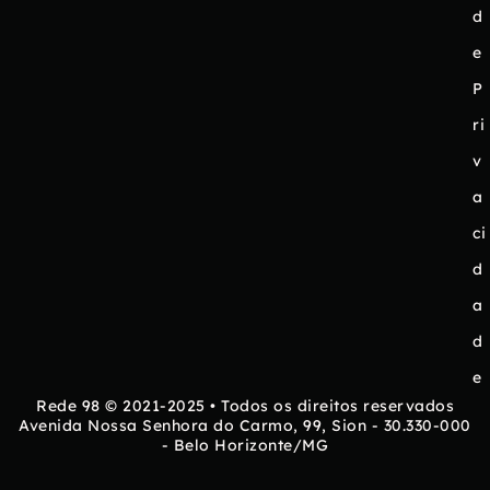
d
e
P
ri
v
a
ci
d
a
d
e
Rede 98 © 2021-2025 • Todos os direitos reservados
Avenida Nossa Senhora do Carmo, 99, Sion - 30.330-000
- Belo Horizonte/MG