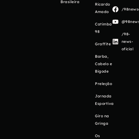
Brasileira
Ricardo
/98newso
Amado
@98newso
Catimba
98
/98-
news-
Graffite
oficial
Barba,
Cabelo e
Bigode
Preleção
Jornada
Esportiva
Giro na
Gringa
Os