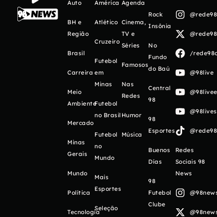
Auto
América
Agenda
Rock
@rede98o
BH e
Atlético
Cinema,
Insônia
Região
TV e
@rede98o
Cruzeiro
Séries
No
Brasil
/rede98o
Fundo
Futebol
Famosos
do Baú
Carreira
em
@98live
Minas
Nas
Central
Meio
@98livee
Redes
98
Ambiente
Futebol
@98live
no Brasil
Humor
98
Mercado
Esportes
@rede98o
Futebol
Música
Minas
no
Buenos
Redes
Gerais
Mundo
Días
Sociais 98
Mundo
News
Mais
98
Esportes
Política
Futebol
@98newso
Clube
Seleção
Tecnologia
@98newso