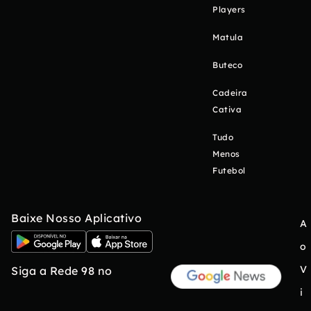
Players
Matula
Buteco
Cadeira
Cativa
Tudo
Menos
Futebol
Baixe Nosso Aplicativo
A
o
V
Siga a Rede 98 no
i