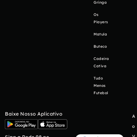
Gringa
Os
Players
Matula
Buteco
Cadeira
Cativa
Tudo
Menos
Futebol
Baixe Nosso Aplicativo
A
o
V