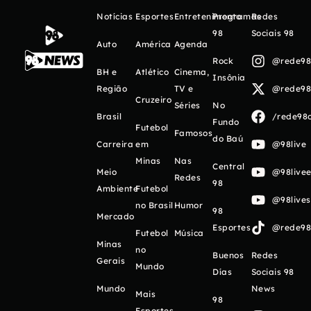
Notícias
Esportes
Entretenimento
Programas
Redes
98
Sociais 98
Auto
América
Agenda
Rock
@rede98o
BH e
Atlético
Cinema,
Insônia
Região
TV e
@rede98o
Cruzeiro
Séries
No
Brasil
/rede98o
Fundo
Futebol
Famosos
do Baú
Carreira
em
@98live
Minas
Nas
Central
Meio
@98livee
Redes
98
Ambiente
Futebol
@98live
no Brasil
Humor
98
Mercado
Esportes
@rede98o
Futebol
Música
Minas
no
Buenos
Redes
Gerais
Mundo
Días
Sociais 98
Mundo
News
Mais
98
Esportes