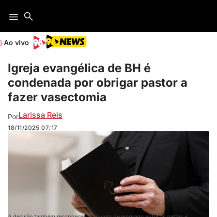
Ao vivo
Igreja evangélica de BH é
condenada por obrigar pastor a
fazer vasectomia
Larissa Reis
Por
18/11/2025
07:17
A decisão também reconheceu o vínculo de emprego entre as partes e