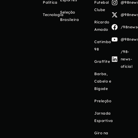
Política
Futebol
@98newso
Clube
Seleção
Tecnologia
@98newso
Brasileira
Ricardo
/98newso
Amado
@98newso
Catimba
98
/98-
news-
Graffite
oficial
Barba,
Cabelo e
Bigode
Preleção
Jornada
Esportiva
Giro na