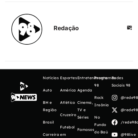
Redação
Notícias
Esportes
Entretenimento
Programas
Redes
98
Sociais 98
Auto
América
Agenda
Rock
@rede98o
BH e
Atlético
Cinema,
Insônia
Região
TV e
@rede98o
Cruzeiro
Séries
No
Brasil
/rede98o
Fundo
Futebol
Famosos
do Baú
Carreira
em
@98live