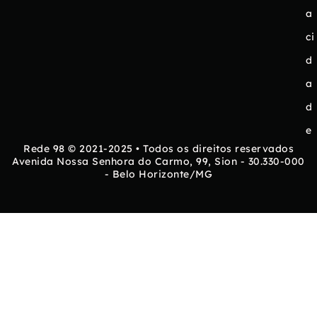
a
ci
d
a
d
e
Rede 98 © 2021-2025 • Todos os direitos reservados
Avenida Nossa Senhora do Carmo, 99, Sion - 30.330-000
- Belo Horizonte/MG