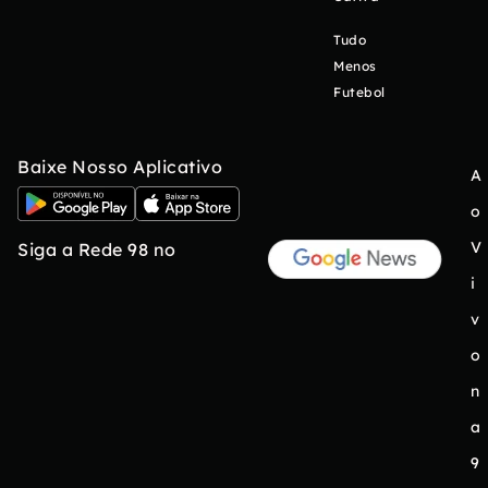
Tudo
Menos
Futebol
Baixe Nosso Aplicativo
A
o
V
Siga a Rede 98 no
i
v
o
n
a
9