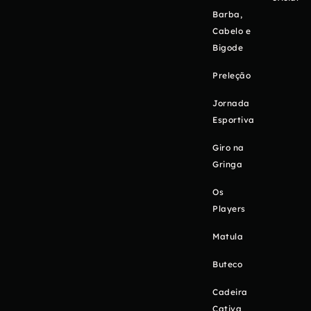
Barba,
Cabelo e
Bigode
Preleção
Jornada
Esportiva
Giro na
Gringa
Os
Players
Matula
Buteco
Cadeira
Cativa