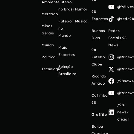
Ambiente
Futebol
@98live
no Brasil
Humor
98
Mercado
Esportes
@rede98o
Futebol
Música
Minas
no
Buenos
Redes
Gerais
Mundo
Días
Sociais 98
Mundo
News
Mais
98
Esportes
Política
Futebol
@98newso
Clube
Seleção
Tecnologia
@98newso
Brasileira
Ricardo
/98newso
Amado
@98newso
Catimba
98
/98-
news-
Graffite
oficial
Barba,
Cabelo e