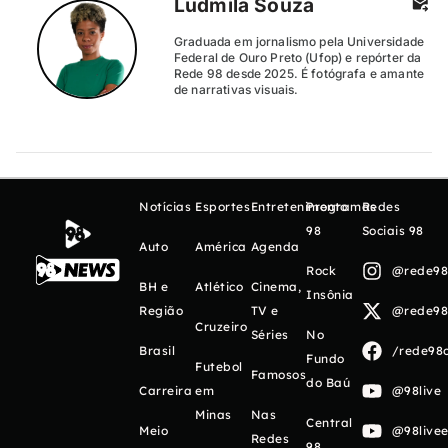
Ludmila Souza
Graduada em jornalismo pela Universidade
Federal de Ouro Preto (Ufop) e repórter da
Rede 98 desde 2025. É fotógrafa e amante
de narrativas visuais.
Notícias
Esportes
Entretenimento
Programas
Redes
98
Sociais 98
Auto
América
Agenda
Rock
@rede98o
BH e
Atlético
Cinema,
Insônia
Região
TV e
@rede98o
Cruzeiro
Séries
No
Brasil
/rede98o
Fundo
Futebol
Famosos
do Baú
Carreira
em
@98live
Minas
Nas
Central
Meio
@98livee
Redes
98