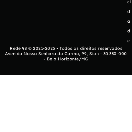
ci
d
a
d
e
Rede 98 © 2021-2025 • Todos os direitos reservados
Avenida Nossa Senhora do Carmo, 99, Sion - 30.330-000
- Belo Horizonte/MG