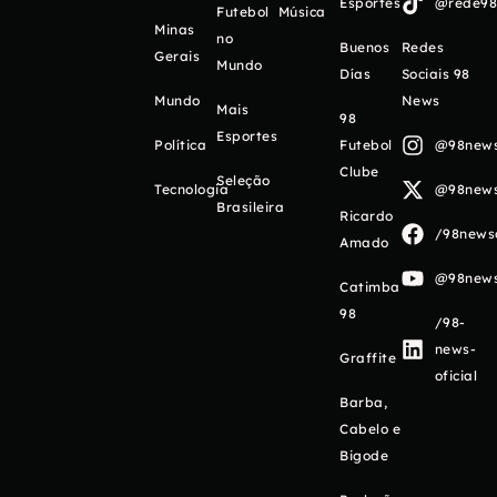
Esportes
@rede98o
Futebol
Música
Minas
no
Buenos
Redes
Gerais
Mundo
Días
Sociais 98
Mundo
News
Mais
98
Esportes
Política
Futebol
@98newso
Clube
Seleção
Tecnologia
@98newso
Brasileira
Ricardo
/98newso
Amado
@98newso
Catimba
98
/98-
news-
Graffite
oficial
Barba,
Cabelo e
Bigode