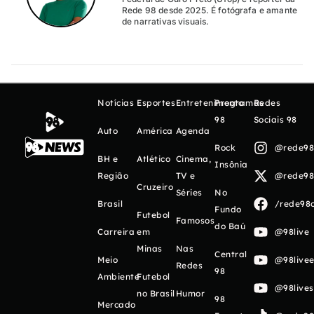
Rede 98 desde 2025. É fotógrafa e amante
de narrativas visuais.
Notícias
Esportes
Entretenimento
Programas
Redes
98
Sociais 98
Auto
América
Agenda
Rock
@rede98o
BH e
Atlético
Cinema,
Insônia
Região
TV e
@rede98o
Cruzeiro
Séries
No
Brasil
/rede98o
Fundo
Futebol
Famosos
do Baú
Carreira
em
@98live
Minas
Nas
Central
Meio
@98livee
Redes
98
Ambiente
Futebol
@98live
no Brasil
Humor
98
Mercado