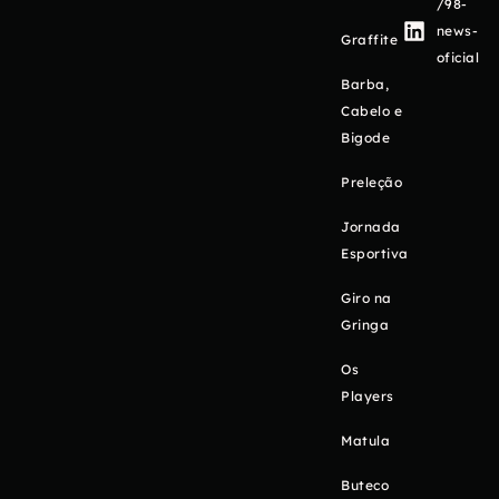
/98-
news-
Graffite
oficial
Barba,
Cabelo e
Bigode
Preleção
Jornada
Esportiva
Giro na
Gringa
Os
Players
Matula
Buteco