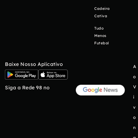
Cadeira
Cativa
Tudo
Menos
Futebol
Baixe Nosso Aplicativo
A
o
V
Siga a Rede 98 no
i
v
o
n
a