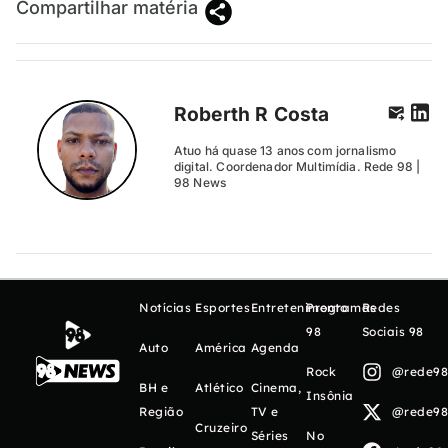
Compartilhar matéria
Roberth R Costa
Atuo há quase 13 anos com jornalismo
digital. Coordenador Multimídia. Rede 98 |
98 News
Notícias
Esportes
Entretenimento
Programas
Redes
98
Sociais 98
Auto
América
Agenda
Rock
@rede98o
BH e
Atlético
Cinema,
Insônia
Região
TV e
@rede98o
Cruzeiro
Séries
No