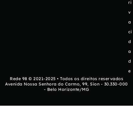
ri
v
a
ci
d
a
d
e
Rede 98 © 2021-2025 • Todos os direitos reservados
Avenida Nossa Senhora do Carmo, 99, Sion - 30.330-000
- Belo Horizonte/MG