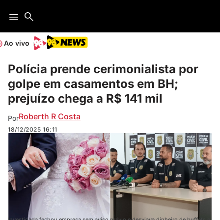
Ao vivo
Polícia prende cerimonialista por
golpe em casamentos em BH;
prejuízo chega a R$ 141 mil
Roberth R Costa
Por
18/12/2025
16:11
Investigada fechou empresa sem aviso prévio e desviava dinheiro de buffets e