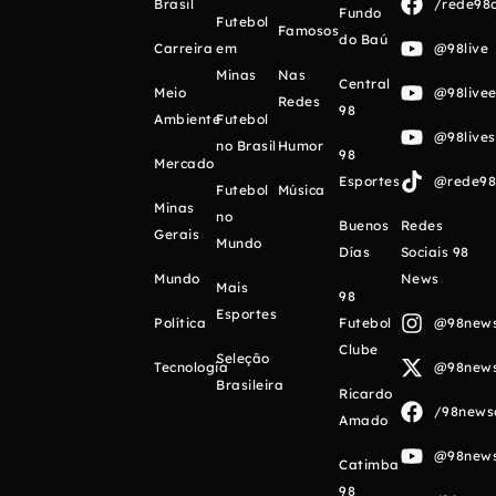
Brasil
/rede98o
Fundo
Futebol
Famosos
do Baú
Carreira
em
@98live
Minas
Nas
Central
Meio
@98livee
Redes
98
Ambiente
Futebol
@98live
no Brasil
Humor
98
Mercado
Esportes
@rede98o
Futebol
Música
Minas
no
Buenos
Redes
Gerais
Mundo
Días
Sociais 98
Mundo
News
Mais
98
Esportes
Política
Futebol
@98newso
Clube
Seleção
Tecnologia
@98newso
Brasileira
Ricardo
/98newso
Amado
@98newso
Catimba
98