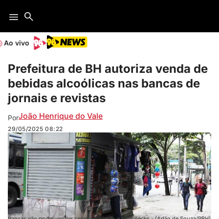
Ao vivo
Prefeitura de BH autoriza venda de
bebidas alcoólicas nas bancas de
jornais e revistas
João Henrique do Vale
Por
29/05/2025
08:22
Bancas vão poder vender cerveja em latas e long necks - (Adão de Souza/PBH)