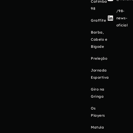
Catimba
98
/98-
news-
Graffite
oficial
Barba,
Cabelo e
Bigode
Preleção
Jornada
Esportiva
Giro na
Gringa
Os
Players
Matula