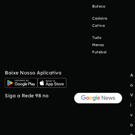
Buteco
Cadeira
Cativa
Tudo
Menos
Futebol
Baixe Nosso Aplicativo
A
o
V
Siga a Rede 98 no
i
v
o
n