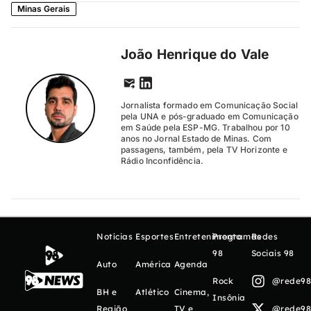
Minas Gerais
João Henrique do Vale
Jornalista formado em Comunicação Social
pela UNA e pós-graduado em Comunicação
em Saúde pela ESP-MG. Trabalhou por 10
anos no Jornal Estado de Minas. Com
passagens, também, pela TV Horizonte e
Rádio Inconfidência.
Notícias
Esportes
Entretenimento
Programas
Redes
98
Sociais 98
Auto
América
Agenda
Rock
@rede98o
BH e
Atlético
Cinema,
Insônia
Região
TV e
@rede98o