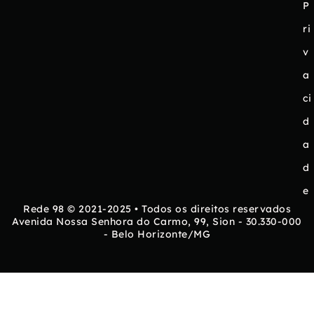
P
ri
v
a
ci
d
a
d
e
Rede 98 © 2021-2025 • Todos os direitos reservados
Avenida Nossa Senhora do Carmo, 99, Sion - 30.330-000
- Belo Horizonte/MG