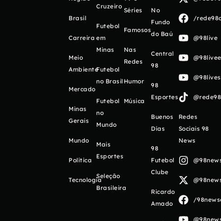
Cruzeiro
Séries
No
Brasil
/rede98o
Fundo
Futebol
Famosos
do Baú
Carreira
em
@98live
Minas
Nas
Central
Meio
@98livee
Redes
98
Ambiente
Futebol
@98live
no Brasil
Humor
98
Mercado
Esportes
@rede98o
Futebol
Música
Minas
no
Buenos
Redes
Gerais
Mundo
Días
Sociais 98
Mundo
News
Mais
98
Esportes
Política
Futebol
@98newso
Clube
Seleção
Tecnologia
@98newso
Brasileira
Ricardo
/98newso
Amado
@98newso