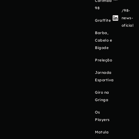
Catimba
98
/98-
news-
Graffite
oficial
Barba,
Cabelo e
Bigode
Preleção
Jornada
Esportiva
Giro na
Gringa
Os
Players
Matula