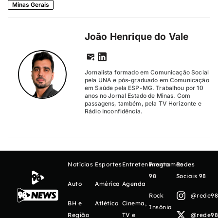
Minas Gerais
João Henrique do Vale
Jornalista formado em Comunicação Social
pela UNA e pós-graduado em Comunicação
em Saúde pela ESP-MG. Trabalhou por 10
anos no Jornal Estado de Minas. Com
passagens, também, pela TV Horizonte e
Rádio Inconfidência.
Notícias
Esportes
Entretenimento
Programas
Redes
98
Sociais 98
Auto
América
Agenda
Rock
@rede98o
BH e
Atlético
Cinema,
Insônia
Região
TV e
@rede98o