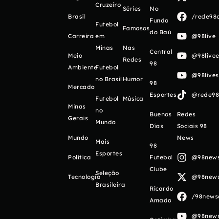
Cruzeiro
Séries
No
Brasil
/rede98o
Fundo
Futebol
Famosos
do Baú
Carreira
em
@98live
Minas
Nas
Central
Meio
@98livee
Redes
98
Ambiente
Futebol
@98live
no Brasil
Humor
98
Mercado
Esportes
@rede98o
Futebol
Música
Minas
no
Buenos
Redes
Gerais
Mundo
Días
Sociais 98
Mundo
News
Mais
98
Esportes
Política
Futebol
@98newso
Clube
Seleção
Tecnologia
@98newso
Brasileira
Ricardo
/98newso
Amado
@98newso