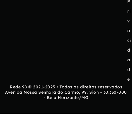
P
ri
v
a
ci
d
a
d
e
Rede 98 © 2021-2025 • Todos os direitos reservados
Avenida Nossa Senhora do Carmo, 99, Sion - 30.330-000
- Belo Horizonte/MG