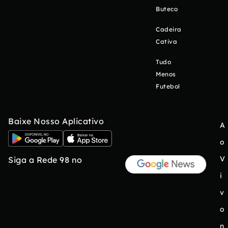
Buteco
Cadeira
Cativa
Tudo
Menos
Futebol
Baixe Nosso Aplicativo
A
o
V
Siga a Rede 98 no
i
v
o
n