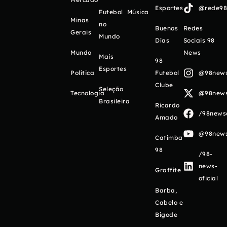
Esportes
@rede98o
Futebol
Música
Minas
no
Buenos
Redes
Gerais
Mundo
Días
Sociais 98
Mundo
News
Mais
98
Esportes
Política
Futebol
@98newso
Clube
Seleção
Tecnologia
@98newso
Brasileira
Ricardo
/98newso
Amado
@98newso
Catimba
98
/98-
news-
Graffite
oficial
Barba,
Cabelo e
Bigode