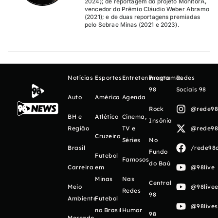
2024); de reportagem do projeto MonitorA,
vencedor do Prêmio Cláudio Weber Abramo
(2021); e de duas reportagens premiadas
pelo Sebrae Minas (2021 e 2023).
Notícias
Esportes
Entretenimento
Programas
Redes
98
Sociais 98
Auto
América
Agenda
Rock
@rede98o
BH e
Atlético
Cinema,
Insônia
Região
TV e
@rede98o
Cruzeiro
Séries
No
Brasil
/rede98o
Fundo
Futebol
Famosos
do Baú
Carreira
em
@98live
Minas
Nas
Central
Meio
@98livee
Redes
98
Ambiente
Futebol
@98live
no Brasil
Humor
98
Mercado