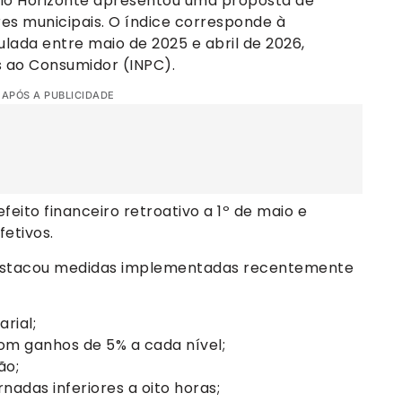
Belo Horizonte apresentou uma proposta de
ores municipais. O índice corresponde à
lada entre maio de 2025 e abril de 2026,
s ao Consumidor (INPC).
 APÓS A PUBLICIDADE
feito financeiro retroativo a 1º de maio e
fetivos.
destacou medidas implementadas recentemente
rial;
om ganhos de 5% a cada nível;
ão;
nadas inferiores a oito horas;