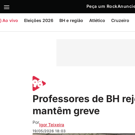
Peça um Rock
Anuncie
Ao vivo
Eleições 2026
BH e região
Atlético
Cruzeiro
Professores de BH re
mantêm greve
Por
Igor Teixeira
19/05/2026
18:03