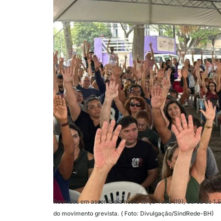
Reunidos em assembleia nesta terça-feira (19), cerca de 1.
do movimento grevista. ( Foto: Divulgação/SindRede-BH)