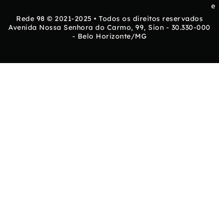
e
Rede 98 © 2021-2025 • Todos os direitos reservados
Avenida Nossa Senhora do Carmo, 99, Sion - 30.330-000
- Belo Horizonte/MG