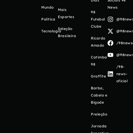
Días
Sociais 98
Mundo
News
Mais
98
Esportes
Política
Futebol
@98newso
Clube
Seleção
Tecnologia
@98newso
Brasileira
Ricardo
/98newso
Amado
@98newso
Catimba
98
/98-
news-
Graffite
oficial
Barba,
Cabelo e
Bigode
Preleção
Jornada