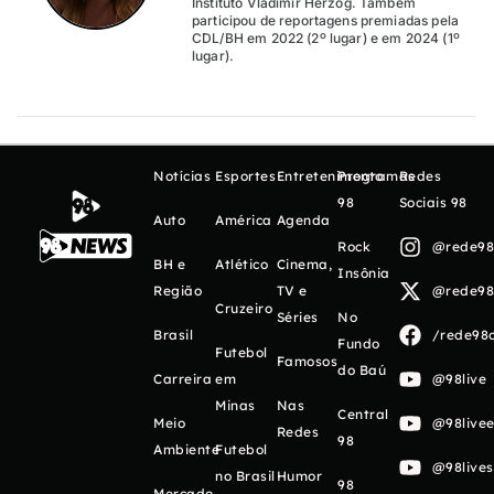
Instituto Vladimir Herzog. Também
participou de reportagens premiadas pela
CDL/BH em 2022 (2º lugar) e em 2024 (1º
lugar).
Notícias
Esportes
Entretenimento
Programas
Redes
98
Sociais 98
Auto
América
Agenda
Rock
@rede98o
BH e
Atlético
Cinema,
Insônia
Região
TV e
@rede98o
Cruzeiro
Séries
No
Brasil
/rede98o
Fundo
Futebol
Famosos
do Baú
Carreira
em
@98live
Minas
Nas
Central
Meio
@98livee
Redes
98
Ambiente
Futebol
@98live
no Brasil
Humor
98
Mercado