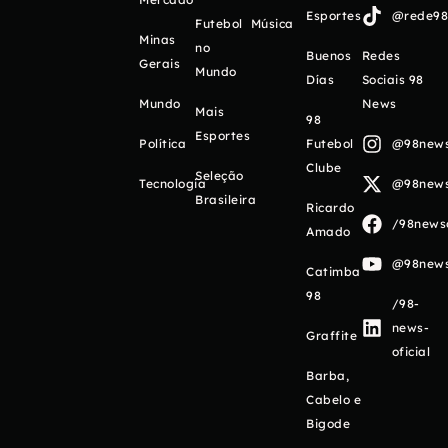
Esportes
@rede98o
Futebol
Música
Minas
no
Buenos
Redes
Gerais
Mundo
Días
Sociais 98
Mundo
News
Mais
98
Esportes
Política
Futebol
@98newso
Clube
Seleção
Tecnologia
@98newso
Brasileira
Ricardo
/98newso
Amado
@98newso
Catimba
98
/98-
news-
Graffite
oficial
Barba,
Cabelo e
Bigode