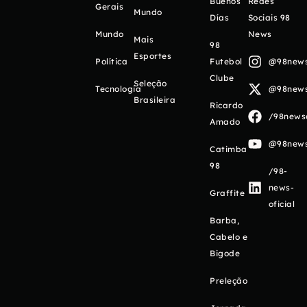
Buenos
Redes
Gerais
Mundo
Días
Sociais 98
Mundo
News
Mais
98
Esportes
Política
Futebol
@98newso
Clube
Seleção
Tecnologia
@98newso
Brasileira
Ricardo
/98newso
Amado
@98newso
Catimba
98
/98-
news-
Graffite
oficial
Barba,
Cabelo e
Bigode
Preleção