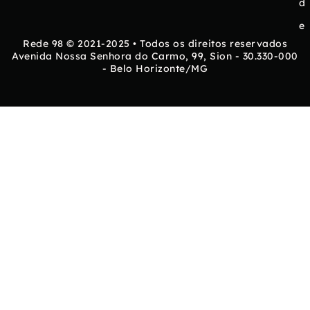
d
e
Rede 98 © 2021-2025 • Todos os direitos reservados
Avenida Nossa Senhora do Carmo, 99, Sion - 30.330-000
- Belo Horizonte/MG