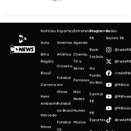
Notícias
Esportes
Entretenimento
Programas
Redes
98
Sociais 98
Auto
América
Agenda
Rock
@rede98o
BH e
Atlético
Cinema,
Insônia
Região
TV e
@rede98o
Cruzeiro
Séries
No
Brasil
/rede98o
Fundo
Futebol
Famosos
do Baú
Carreira
em
@98live
Minas
Nas
Central
Meio
@98livee
Redes
98
Ambiente
Futebol
@98live
no Brasil
Humor
98
Mercado
Esportes
@rede98o
Futebol
Música
Minas
no