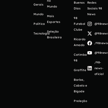
no
Buenos
Redes
Gerais
Mundo
Días
Sociais 98
Mundo
News
Mais
98
Esportes
Política
Futebol
@98newso
Clube
Seleção
Tecnologia
@98newso
Brasileira
Ricardo
/98newso
Amado
@98newso
Catimba
98
/98-
news-
Graffite
oficial
Barba,
Cabelo e
Bigode
Preleção