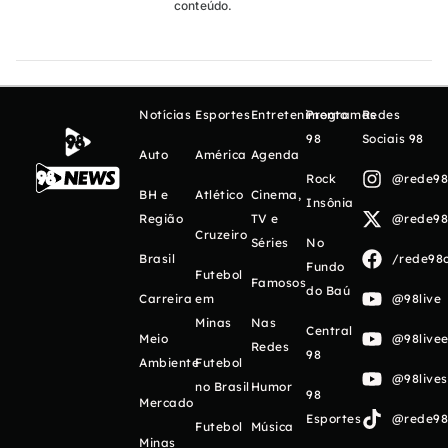
conteúdo.
Notícias
Esportes
Entretenimento
Programas
Redes
98
Sociais 98
Auto
América
Agenda
Rock
@rede98o
BH e
Atlético
Cinema,
Insônia
Região
TV e
@rede98o
Cruzeiro
Séries
No
Brasil
/rede98o
Fundo
Futebol
Famosos
do Baú
Carreira
em
@98live
Minas
Nas
Central
Meio
@98livee
Redes
98
Ambiente
Futebol
@98live
no Brasil
Humor
98
Mercado
Esportes
@rede98o
Futebol
Música
Minas