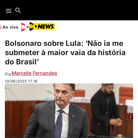
Ao vivo
Bolsonaro sobre Lula: ‘Não ia me
submeter à maior vaia da história
do Brasil’
Marcelle Fernandes
Por
10/06/2025
17:16
Jair Bolsonaro disse que precisou "intubar" o resultado das Eleições 2022.