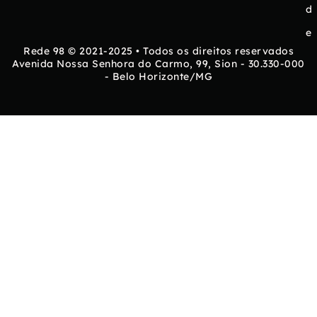
d
e
Rede 98 © 2021-2025 • Todos os direitos reservados
Avenida Nossa Senhora do Carmo, 99, Sion - 30.330-000
- Belo Horizonte/MG