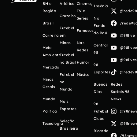
BH e
Atlético
Cinema,
Insônia
Região
TV e
@rede98o
Cruzeiro
Séries
No
Brasil
/rede98o
Fundo
Futebol
Famosos
do Baú
Carreira
em
@98live
Minas
Nas
Central
Meio
@98livee
Redes
98
Ambiente
Futebol
@98live
no Brasil
Humor
98
Mercado
Esportes
@rede98o
Futebol
Música
Minas
no
Buenos
Redes
Gerais
Mundo
Días
Sociais 98
Mundo
News
Mais
98
Esportes
Política
Futebol
@98newso
Clube
Seleção
Tecnologia
@98newso
Brasileira
Ricardo
/98newso