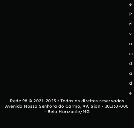
e
P
ri
v
a
ci
d
a
d
e
Rede 98 © 2021-2025 • Todos os direitos reservados
Avenida Nossa Senhora do Carmo, 99, Sion - 30.330-000
- Belo Horizonte/MG