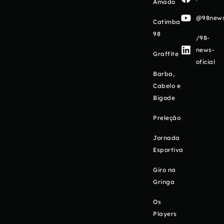
Amado
@98newso
Catimba
98
/98-
news-
Graffite
oficial
Barba,
Cabelo e
Bigode
Preleção
Jornada
Esportiva
Giro na
Gringa
Os
Players