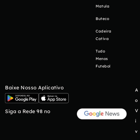
Matula
Buteco
Cadeira
Cativa
Tudo
Menos
Futebol
Baixe Nosso Aplicativo
A
o
V
Siga a Rede 98 no
i
v