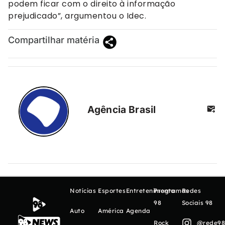
podem ficar com o direito à informação
prejudicado”, argumentou o Idec.
Compartilhar matéria
Agência Brasil
Notícias
Esportes
Entretenimento
Programas
Redes
98
Sociais 98
Auto
América
Agenda
Rock
@rede98o