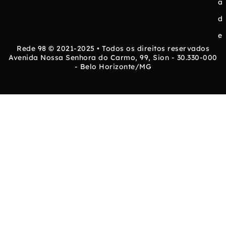
a
d
e
Rede 98 © 2021-2025 • Todos os direitos reservados
Avenida Nossa Senhora do Carmo, 99, Sion - 30.330-000
- Belo Horizonte/MG