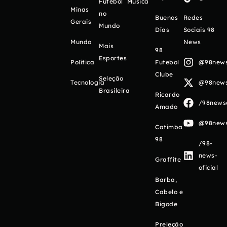
Futebol
Música
Minas
no
Buenos
Redes
Gerais
Mundo
Días
Sociais 98
Mundo
News
Mais
98
Esportes
Política
Futebol
@98newso
Clube
Seleção
Tecnologia
@98newso
Brasileira
Ricardo
/98newso
Amado
@98newso
Catimba
98
/98-
news-
Graffite
oficial
Barba,
Cabelo e
Bigode
Preleção