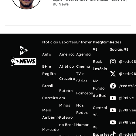
98 News
Notícias
Esportes
Entretenimento
Programas
Redes
98
Sociais 98
Auto
América
Agenda
Rock
@rede98o
BH e
Atlético
Cinema,
Insônia
Região
TV e
@rede98o
Cruzeiro
Séries
No
Brasil
/rede98o
Fundo
Futebol
Famosos
do Baú
Carreira
em
@98live
Minas
Nas
Central
Meio
@98livee
Redes
98
Ambiente
Futebol
@98live
no Brasil
Humor
98
Mercado
Esportes
@rede98o