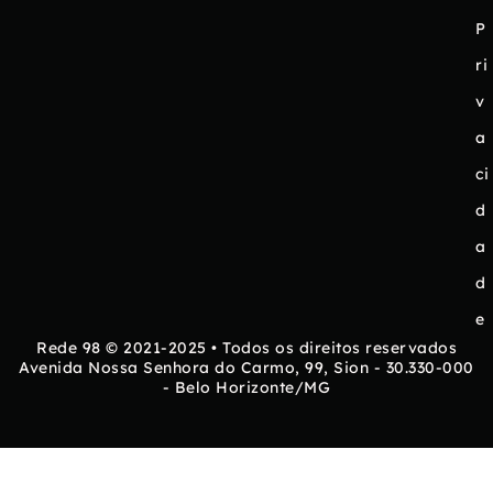
P
ri
v
a
ci
d
a
d
e
Rede 98 © 2021-2025 • Todos os direitos reservados
Avenida Nossa Senhora do Carmo, 99, Sion - 30.330-000
- Belo Horizonte/MG