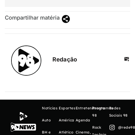
Compartilhar matéria
Redação
Notícias
Esportes
Entretenimento
Programas
Redes
98
Sociais 98
Auto
América
Agenda
Rock
@rede98o
BH e
Atlético
Cinema,
Insônia