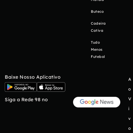
Buteco
Cadeira
Cativa
Tudo
Menos
Futebol
Baixe Nosso Aplicativo
A
o
V
Siga a Rede 98 no
i
v
o