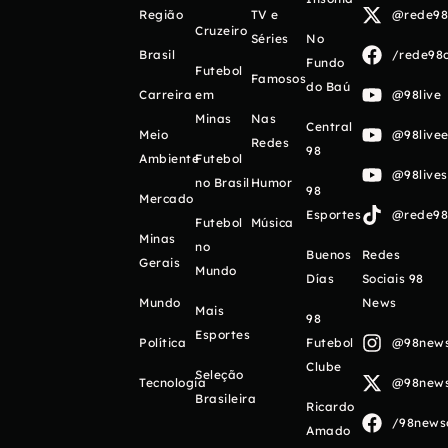
Região
TV e
@rede98o
Cruzeiro
Séries
No
Brasil
/rede98o
Fundo
Futebol
Famosos
do Baú
Carreira
em
@98live
Minas
Nas
Central
Meio
@98livee
Redes
98
Ambiente
Futebol
@98live
no Brasil
Humor
98
Mercado
Esportes
@rede98o
Futebol
Música
Minas
no
Buenos
Redes
Gerais
Mundo
Días
Sociais 98
Mundo
News
Mais
98
Esportes
Política
Futebol
@98newso
Clube
Seleção
Tecnologia
@98newso
Brasileira
Ricardo
/98newso
Amado