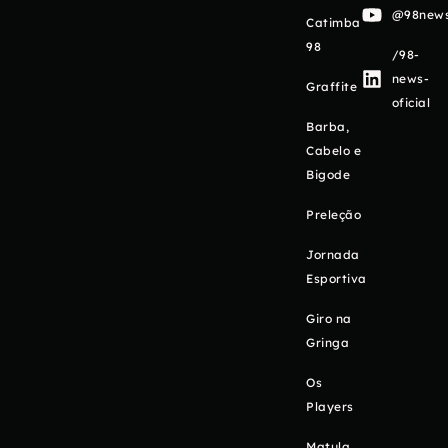
@98newso
Catimba
98
/98-
news-
Graffite
oficial
Barba,
Cabelo e
Bigode
Preleção
Jornada
Esportiva
Giro na
Gringa
Os
Players
Matula