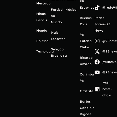
98
Mercado
Esportes
@rede98o
Futebol
Música
Minas
no
Buenos
Redes
Gerais
Mundo
Días
Sociais 98
Mundo
News
Mais
98
Esportes
Política
Futebol
@98newso
Clube
Seleção
Tecnologia
@98newso
Brasileira
Ricardo
/98newso
Amado
@98newso
Catimba
98
/98-
news-
Graffite
oficial
Barba,
Cabelo e
Bigode