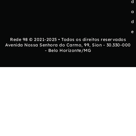
d
a
d
e
Rede 98 © 2021-2025 • Todos os direitos reservados
Avenida Nossa Senhora do Carmo, 99, Sion - 30.330-000
- Belo Horizonte/MG