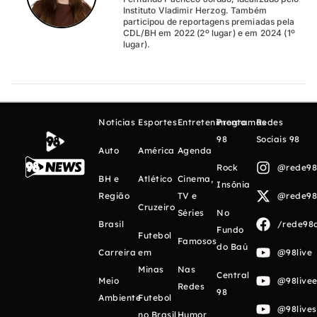
Instituto Vladimir Herzog. Também
participou de reportagens premiadas pela
CDL/BH em 2022 (2º lugar) e em 2024 (1º
lugar).
Notícias
Esportes
Entretenimento
Programas
Redes
98
Sociais 98
Auto
América
Agenda
Rock
@rede98o
BH e
Atlético
Cinema,
Insônia
Região
TV e
@rede98o
Cruzeiro
Séries
No
Brasil
/rede98o
Fundo
Futebol
Famosos
do Baú
Carreira
em
@98live
Minas
Nas
Central
Meio
@98livee
Redes
98
Ambiente
Futebol
@98live
no Brasil
Humor