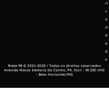
ri
v
a
ci
d
a
d
e
Rede 98 © 2021-2025 • Todos os direitos reservados
Avenida Nossa Senhora do Carmo, 99, Sion - 30.330-000
- Belo Horizonte/MG