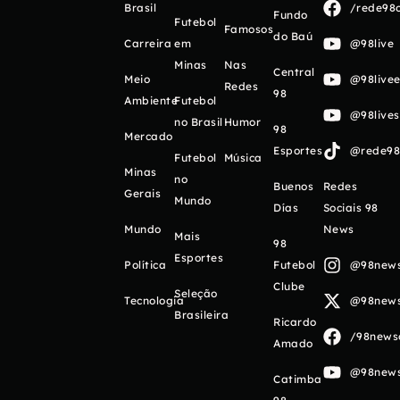
Brasil
/rede98o
Fundo
Futebol
Famosos
do Baú
Carreira
em
@98live
Minas
Nas
Central
Meio
@98livee
Redes
98
Ambiente
Futebol
@98live
no Brasil
Humor
98
Mercado
Esportes
@rede98o
Futebol
Música
Minas
no
Buenos
Redes
Gerais
Mundo
Días
Sociais 98
Mundo
News
Mais
98
Esportes
Política
Futebol
@98newso
Clube
Seleção
Tecnologia
@98newso
Brasileira
Ricardo
/98newso
Amado
@98newso
Catimba