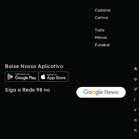
Cadeira
Cativa
Tudo
Menos
Futebol
Baixe Nosso Aplicativo
A
o
V
Siga a Rede 98 no
i
v
o
n