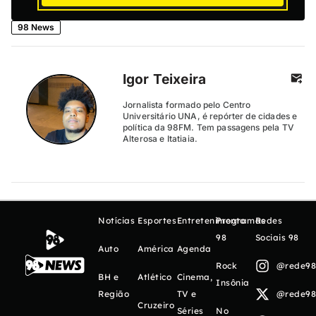
98 News
Igor Teixeira
Jornalista formado pelo Centro
Universitário UNA, é repórter de cidades e
política da 98FM. Tem passagens pela TV
Alterosa e Itatiaia.
Notícias
Esportes
Entretenimento
Programas
Redes
98
Sociais 98
Auto
América
Agenda
Rock
@rede98o
BH e
Atlético
Cinema,
Insônia
Região
TV e
@rede98o
Cruzeiro
Séries
No