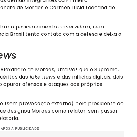
s demais integrantes da Primeira
lexandre de Moraes e Cármen Lúcia (decana do
raz o posicionamento da servidora, nem
cia Brasil tenta contato com a defesa e deixa o
ews
o Alexandre de Moraes, uma vez que o Supremo,
uéritos das
fake news
e das milícias digitais, dois
o apurar ofensas e ataques aos próprios
cio (sem provocação externa) pelo presidente do
 que designou Moraes como relator, sem passar
latoria.
 APÓS A PUBLICIDADE