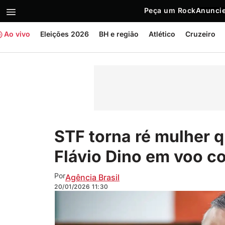
Peça um Rock
Anuncie
Ao vivo
Eleições 2026
BH e região
Atlético
Cruzeiro
STF torna ré mulher 
Flávio Dino em voo c
Por
Agência Brasil
20/01/2026
11:30