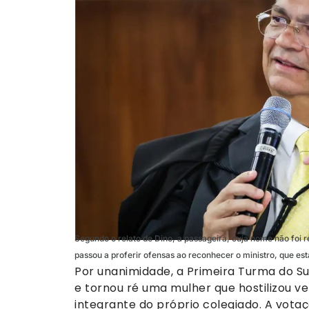
Segundo o relato de Dino, a passageira, cuja nome não foi 
passou a proferir ofensas ao reconhecer o ministro, que es
Por unanimidade, a Primeira Turma do S
e tornou ré uma mulher que hostilizou ve
integrante do próprio colegiado. A votaçã