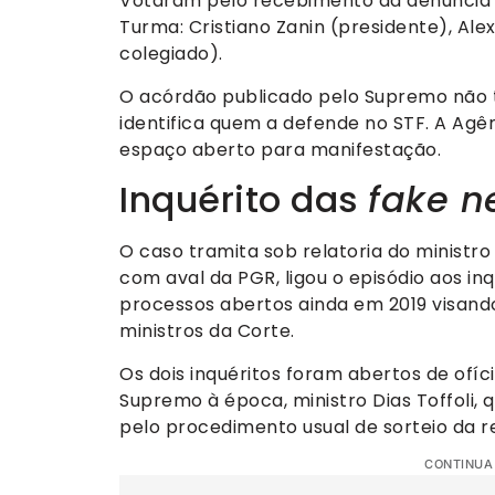
Votaram pelo recebimento da denúncia o
Turma: Cristiano Zanin (presidente), A
colegiado).
O acórdão publicado pelo Supremo não t
identifica quem a defende no STF. A Agên
espaço aberto para manifestação.
Inquérito das
fake n
O caso tramita sob relatoria do ministr
com aval da PGR, ligou o episódio aos inq
processos abertos ainda em 2019 visand
ministros da Corte.
Os dois inquéritos foram abertos de ofí
Supremo à época, ministro Dias Toffoli,
pelo procedimento usual de sorteio da re
CONTINUA