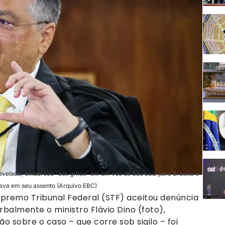
revelado, embarcou “aos gritos” em um voo de São Luiz para Brasília e
tava em seu assento (Arquivo EBC)
upremo Tribunal Federal (STF) aceitou denúncia
rbalmente o ministro Flávio Dino (foto),
o sobre o caso – que corre sob sigilo – foi