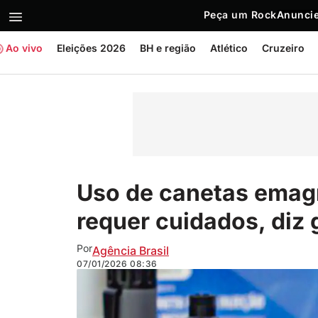
Peça um Rock
Anuncie
Ao vivo
Eleições 2026
BH e região
Atlético
Cruzeiro
Uso de canetas emag
requer cuidados, diz 
Por
Agência Brasil
07/01/2026
08:36