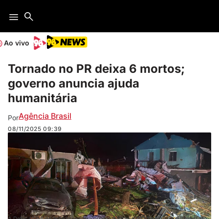
Ao vivo
Tornado no PR deixa 6 mortos;
governo anuncia ajuda
humanitária
Agência Brasil
Por
08/11/2025
09:39
A Defesa Civil do estado registra quatro mortes e 432 feridos na cidade (Foto: