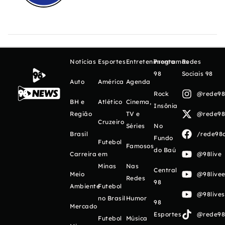
Notícias
Esportes
Entretenimento
Programas
Redes
98
Sociais 98
Auto
América
Agenda
Rock
@rede98o
BH e
Atlético
Cinema,
Insônia
Região
TV e
@rede98o
Cruzeiro
Séries
No
Brasil
/rede98o
Fundo
Futebol
Famosos
do Baú
Carreira
em
@98live
Minas
Nas
Central
Meio
@98livee
Redes
98
Ambiente
Futebol
@98live
no Brasil
Humor
98
Mercado
Esportes
@rede98o
Futebol
Música