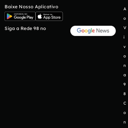
Baixe Nosso Aplicativo
A
o
V
Siga a Rede 98 no
i
v
o
n
a
9
8
C
o
n