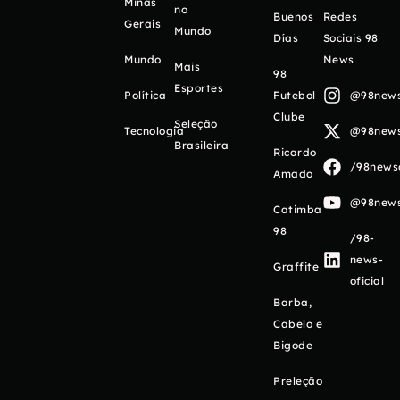
Minas
no
Buenos
Redes
Gerais
Mundo
Días
Sociais 98
Mundo
News
Mais
98
Esportes
Política
Futebol
@98newso
Clube
Seleção
Tecnologia
@98newso
Brasileira
Ricardo
/98newso
Amado
@98newso
Catimba
98
/98-
news-
Graffite
oficial
Barba,
Cabelo e
Bigode
Preleção