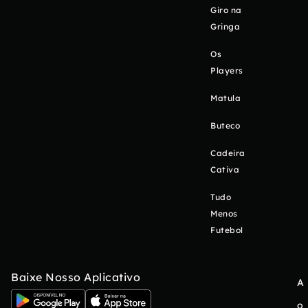
Giro na
Gringa
Os
Players
Matula
Buteco
Cadeira
Cativa
Tudo
Menos
Futebol
Baixe Nosso Aplicativo
A
o