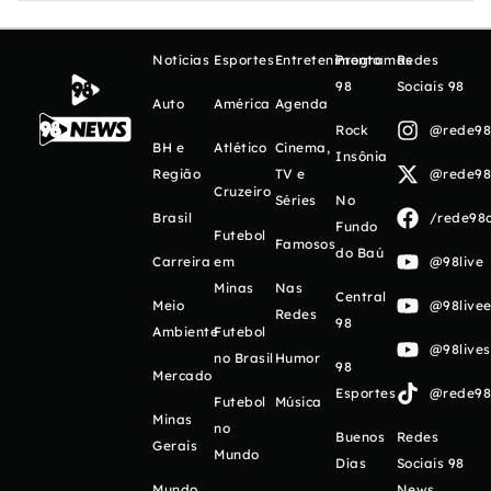
Notícias
Esportes
Entretenimento
Programas
Redes
98
Sociais 98
Auto
América
Agenda
Rock
@rede98o
BH e
Atlético
Cinema,
Insônia
Região
TV e
@rede98o
Cruzeiro
Séries
No
Brasil
/rede98o
Fundo
Futebol
Famosos
do Baú
Carreira
em
@98live
Minas
Nas
Central
Meio
@98livee
Redes
98
Ambiente
Futebol
@98live
no Brasil
Humor
98
Mercado
Esportes
@rede98o
Futebol
Música
Minas
no
Buenos
Redes
Gerais
Mundo
Días
Sociais 98
Mundo
News