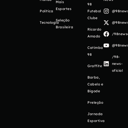
Mais
98
Esportes
Política
Futebol
@98newso
Clube
Seleção
Tecnologia
@98newso
Brasileira
Ricardo
/98newso
Amado
@98newso
Catimba
98
/98-
news-
Graffite
oficial
Barba,
Cabelo e
Bigode
Preleção
Jornada
Esportiva